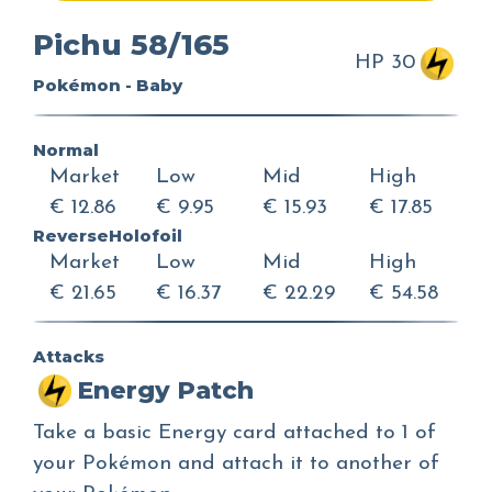
Pichu 58/165
HP 30
Pokémon - Baby
Normal
Market
Low
Mid
High
€ 12.86
€ 9.95
€ 15.93
€ 17.85
ReverseHolofoil
Market
Low
Mid
High
€ 21.65
€ 16.37
€ 22.29
€ 54.58
Attacks
Energy Patch
Take a basic Energy card attached to 1 of
your Pokémon and attach it to another of