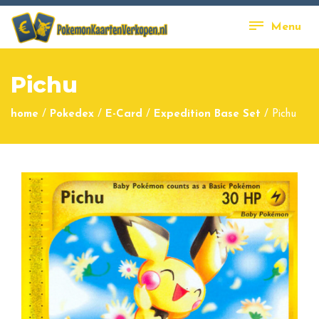
Menu
Pichu
home
/
Pokedex
/
E-Card
/
Expedition Base Set
/
Pichu