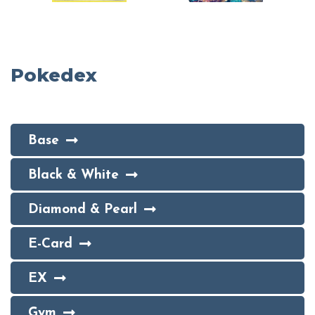
Pokedex
Base
Black & White
Diamond & Pearl
E-Card
EX
Gym