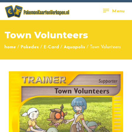
Menu
Town Volunteers
home
/
Pokedex
/
E-Card
/
Aquapolis
/
Town Volunteers