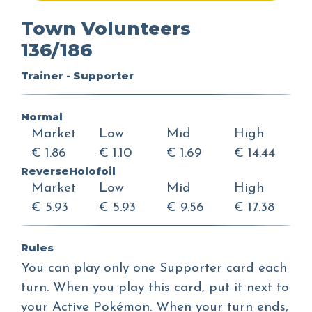
Town Volunteers
136/186
Trainer - Supporter
Normal
Market
Low
Mid
High
€ 1.86
€ 1.10
€ 1.69
€ 14.44
ReverseHolofoil
Market
Low
Mid
High
€ 5.93
€ 5.93
€ 9.56
€ 17.38
Rules
You can play only one Supporter card each
turn. When you play this card, put it next to
your Active Pokémon. When your turn ends,