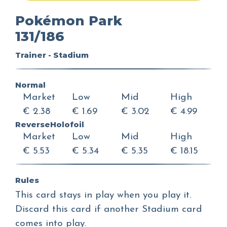
Pokémon Park
131/186
Trainer - Stadium
Normal
Market
Low
Mid
High
€ 2.38
€ 1.69
€ 3.02
€ 4.99
ReverseHolofoil
Market
Low
Mid
High
€ 5.53
€ 5.34
€ 5.35
€ 18.15
Rules
This card stays in play when you play it.
Discard this card if another Stadium card
comes into play.