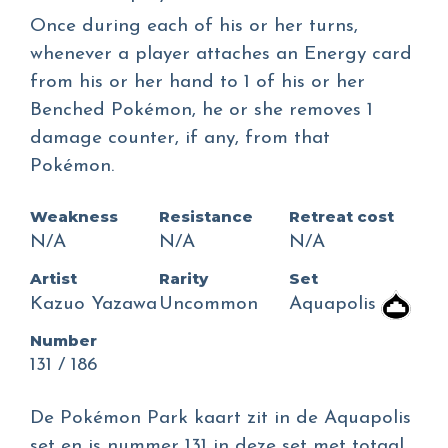
Once during each of his or her turns,
whenever a player attaches an Energy card
from his or her hand to 1 of his or her
Benched Pokémon, he or she removes 1
damage counter, if any, from that
Pokémon.
Weakness
Resistance
Retreat cost
N/A
N/A
N/A
Artist
Rarity
Set
Kazuo Yazawa
Uncommon
Aquapolis
Number
131 / 186
De Pokémon Park kaart zit in de Aquapolis
set en is nummer 131 in deze set met totaal