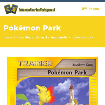
Menu
Pokémon Park
home
/
Pokedex
/
E-Card
/
Aquapolis
/
Pokémon Park