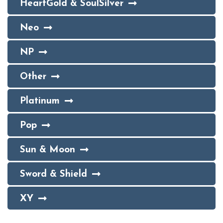
HeartGold & SoulSilver
Neo
NP
Other
Platinum
Pop
Sun & Moon
Sword & Shield
XY