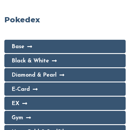
Pokedex
Base
Black & White
Diamond & Pearl
E-Card
EX
Gym