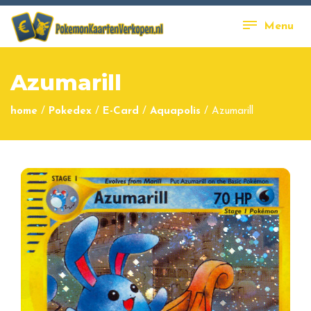
Menu
Azumarill
home
/
Pokedex
/
E-Card
/
Aquapolis
/
Azumarill