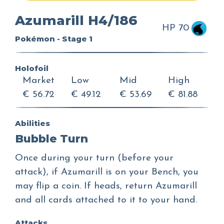
Azumarill H4/186
HP 70
Pokémon - Stage 1
Holofoil
Market
Low
Mid
High
€ 56.72
€ 49.12
€ 53.69
€ 81.88
Abilities
Bubble Turn
Once during your turn (before your
attack), if Azumarill is on your Bench, you
may flip a coin. If heads, return Azumarill
and all cards attached to it to your hand.
Attacks