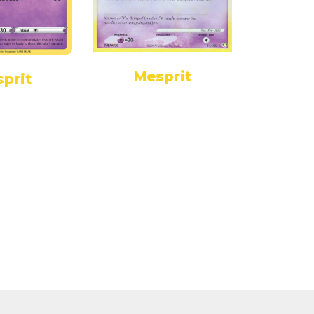
Mesprit
prit
Me