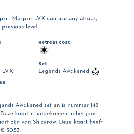
prit. Mesprit LV.X can use any attack,
previous level.
e
Retreat cost
Set
 LV.X
Legends Awakened
dex
egends Awakened set en is nummer 143
 Deze kaart is uitgekomen in het jaar
aart zijn van Shizurow. Deze kaart heeft
€ 30.53.