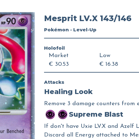
Mesprit LV.X 143/146
Pokémon - Level-Up
Holofoil
Market
Low
€ 30.53
€ 16.38
Attacks
Healing Look
Remove 3 damage counters from e
Supreme Blast
If don't have Uxie LV.X and Azelf L
Discard all Energy attached to Mes