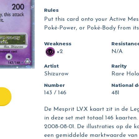
Rules
Put this card onto your Active Mes
Poké-Power, or Poké-Body from its 
Weakness
Resistanc
×2
N/A
Artist
Rarity
Shizurow
Rare Holo
Number
National 
143 / 146
481
De Mesprit LV.X kaart zit in de L
in deze set met totaal 146 kaarten.
2008-08-01. De illustraties op de k
een gemiddelde marktwaarde van 