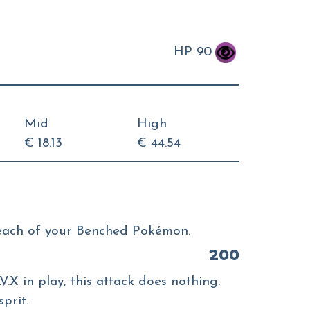
HP 90
Mid
High
€ 18.13
€ 44.54
ach of your Benched Pokémon.
200
V.X in play, this attack does nothing.
prit.