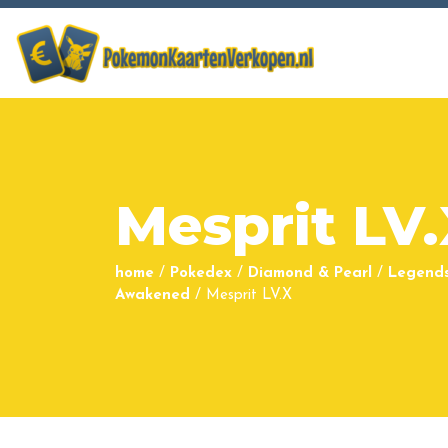
Mesprit LV
home
/
Pokedex
/
Diamond & Pearl
/
Legend
Awakened
/
Mesprit LV.X