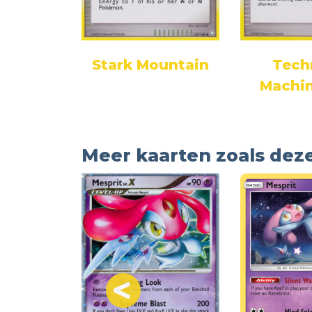
LV.X
Stark Mountain
Tech
Machin
Meer kaarten zoals dez