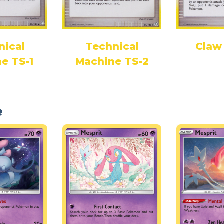
nical
Technical
Claw 
e TS-1
Machine TS-2
e