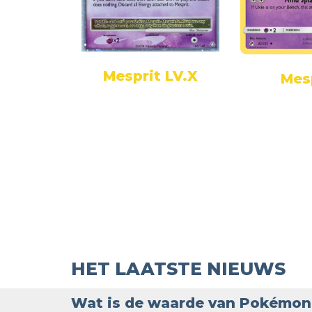
Mesprit LV.X
rit
Mes
HET LAATSTE NIEUWS
Wat is de waarde van Pokémon 