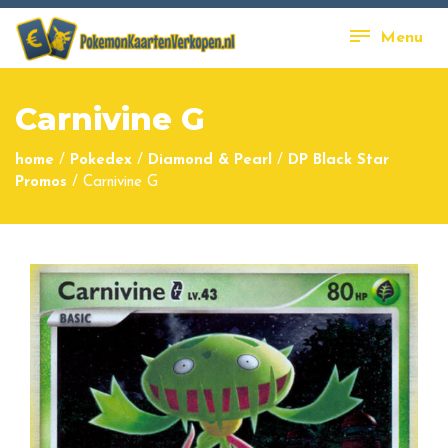
Menu
Carnivine G
home
/
Pokedex
/
Diamond & Pearl
/
DP Black Star
Promos
/
Carnivine G