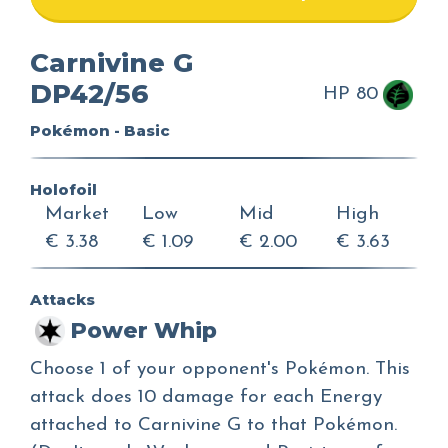
Carnivine G
DP42/56
HP 80
Pokémon - Basic
Holofoil
Market
Low
Mid
High
€ 3.38
€ 1.09
€ 2.00
€ 3.63
Attacks
Power Whip
Choose 1 of your opponent's Pokémon. This
attack does 10 damage for each Energy
attached to Carnivine G to that Pokémon.