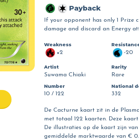
Payback
If your opponent has only 1 Prize c
damage and discard an Energy at
Weakness
Resistanc
×2
-20
Artist
Rarity
Suwama Chiaki
Rare
Number
National 
10 / 122
332
De Cacturne kaart zit in de Plasma
met totaal 122 kaarten. Deze kaart
De illustraties op de kaart zijn v
gemiddelde marktwaarde van € 0.