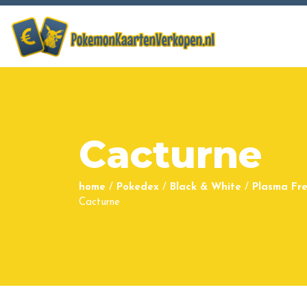
Cacturne
home
/
Pokedex
/
Black & White
/
Plasma Fr
Cacturne