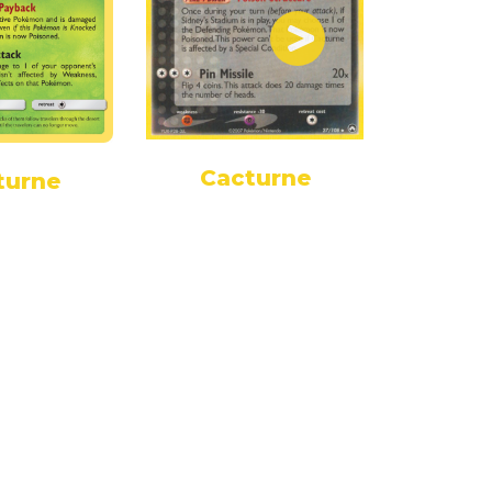
Cacturne
Cac
turne