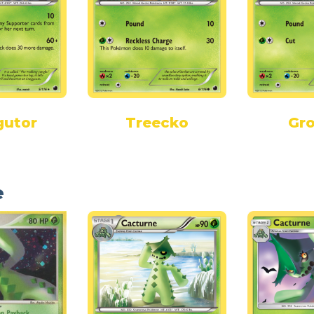
gutor
Treecko
Gro
e