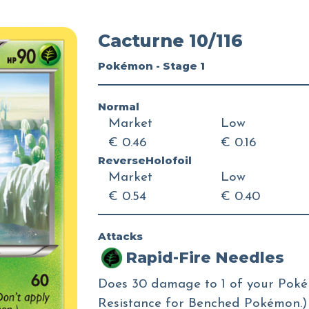
Cacturne 10/116
Pokémon - Stage 1
Normal
Market
Low
€ 0.46
€ 0.16
ReverseHolofoil
Market
Low
€ 0.54
€ 0.40
Attacks
Rapid-Fire Needles
Does 30 damage to 1 of your Poké
Resistance for Benched Pokémon.)