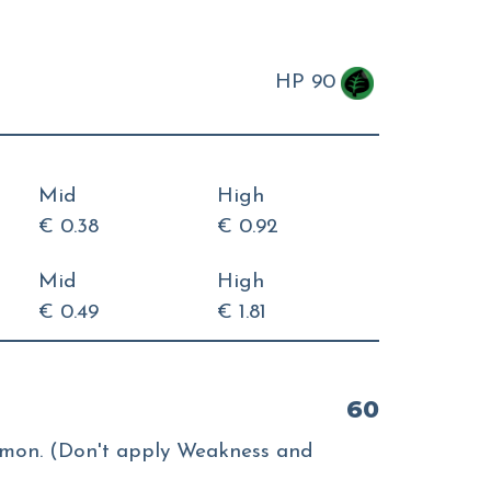
HP 90
Mid
High
€ 0.38
€ 0.92
Mid
High
€ 0.49
€ 1.81
60
mon. (Don't apply Weakness and