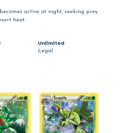
t becomes active at night, seeking prey
sert heat.
d
Unlimited
Legal