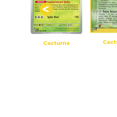
qua's
Cact
Cacturne
urne