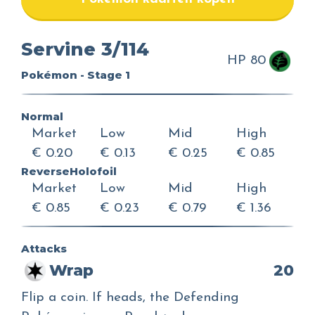
Servine 3/114
HP 80
Pokémon - Stage 1
Normal
Market
Low
Mid
High
€ 0.20
€ 0.13
€ 0.25
€ 0.85
ReverseHolofoil
Market
Low
Mid
High
€ 0.85
€ 0.23
€ 0.79
€ 1.36
Attacks
Wrap
20
Flip a coin. If heads, the Defending