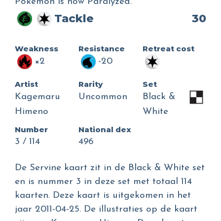
Pokémon is now Paralyzed.
Tackle
30
Weakness
Resistance
Retreat cost
×2
-20
Artist
Rarity
Set
Kagemaru
Uncommon
Black &
Himeno
White
Number
National dex
3 / 114
496
De Servine kaart zit in de Black & White set
en is nummer 3 in deze set met totaal 114
kaarten. Deze kaart is uitgekomen in het
jaar 2011-04-25. De illustraties op de kaart