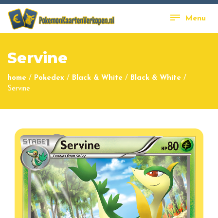
Menu
Servine
home
/
Pokedex
/
Black & White
/
Black & White
/
Servine