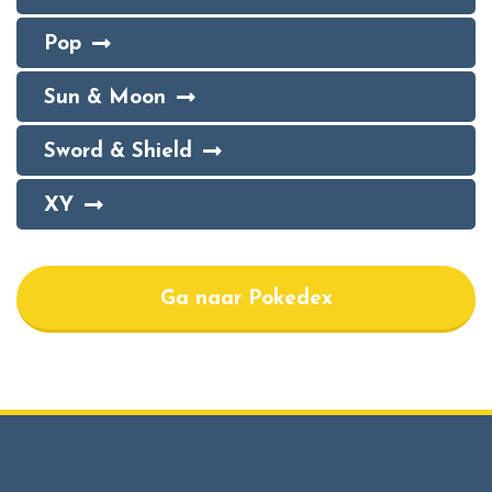
Pop
Sun & Moon
Sword & Shield
XY
Ga naar Pokedex