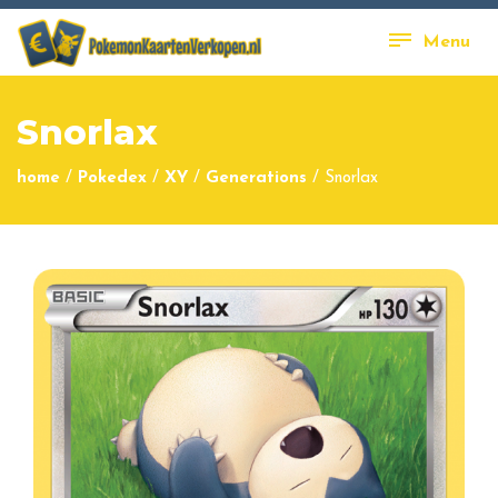
Menu
Snorlax
home
/
Pokedex
/
XY
/
Generations
/
Snorlax