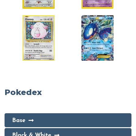
Pokedex
Base
Black & White