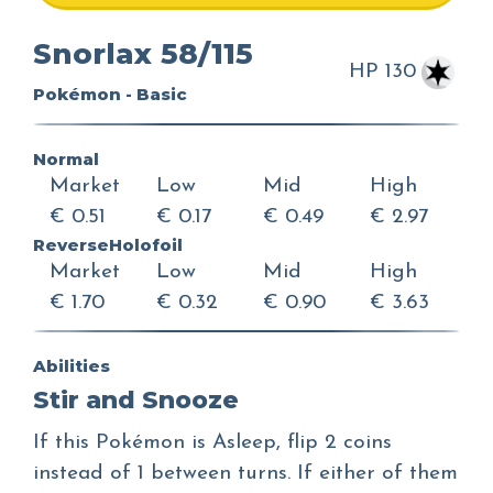
Snorlax 58/115
HP 130
Pokémon - Basic
Normal
Market
Low
Mid
High
€ 0.51
€ 0.17
€ 0.49
€ 2.97
ReverseHolofoil
Market
Low
Mid
High
€ 1.70
€ 0.32
€ 0.90
€ 3.63
Abilities
Stir and Snooze
If this Pokémon is Asleep, flip 2 coins
instead of 1 between turns. If either of them