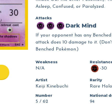
Asleep, Confused, or Paralyzed.
Attacks
Dark Mind
If your opponent has any Benched
attack does 10 damage to it. (Don
Benched Pokémon.)
Weakness
Resistanc
N/A
-30
Artist
Rarity
Keiji Kinebuchi
Rare Hol
Number
National 
5 / 62
94