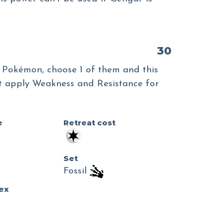
30
 Pokémon, choose 1 of them and this
't apply Weakness and Resistance for
e
Retreat cost
Set
o
Fossil
dex