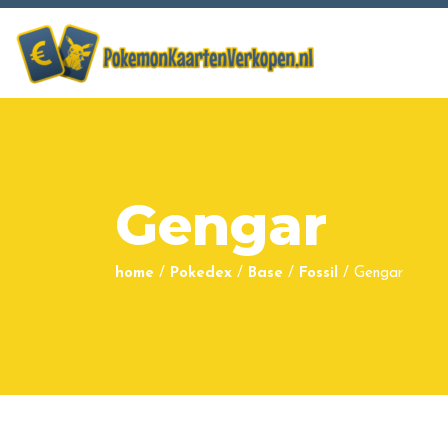
Gengar
home
/
Pokedex
/
Base
/
Fossil
/
Gengar