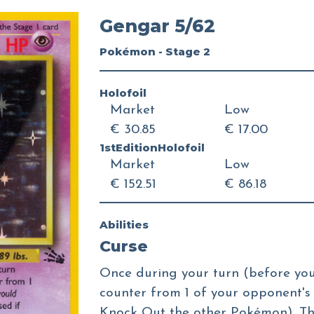
Gengar 5/62
Pokémon - Stage 2
Holofoil
Market
Low
€ 30.85
€ 17.00
1stEditionHolofoil
Market
Low
€ 152.51
€ 86.18
Abilities
Curse
Once during your turn (before yo
counter from 1 of your opponent's
Knock Out the other Pokémon). Thi