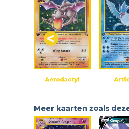
k
Aerodactyl
Arti
Meer kaarten zoals dez