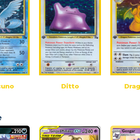
cuno
Ditto
Drag
e