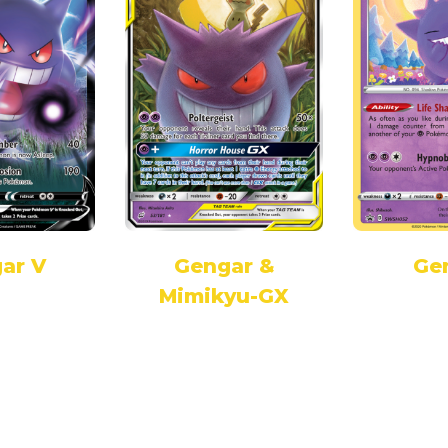
ar V
Gengar &
Ge
Mimikyu-GX