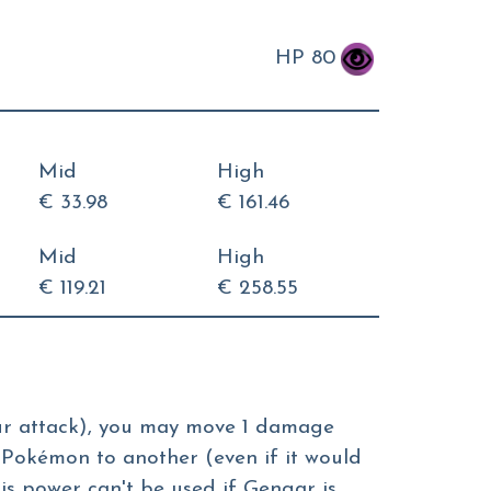
HP 80
Mid
High
€ 33.98
€ 161.46
Mid
High
€ 119.21
€ 258.55
ur attack), you may move 1 damage
 Pokémon to another (even if it would
s power can't be used if Gengar is