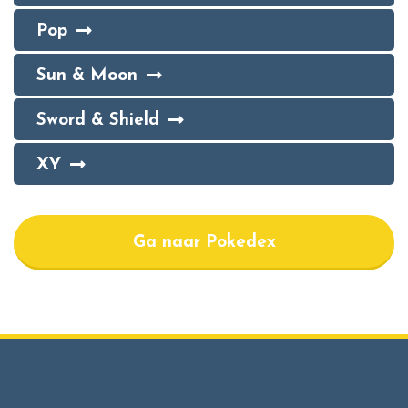
Pop
Sun & Moon
Sword & Shield
XY
Ga naar Pokedex