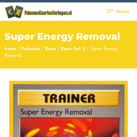
Menu
Super Energy Removal
home
/
Pokedex
/
Base
/
Base Set 2
/
Super Energy
Removal