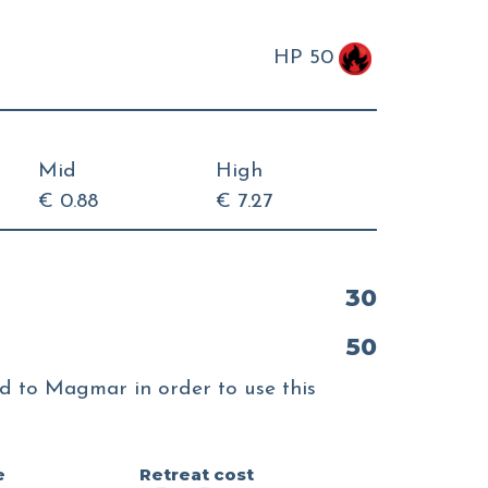
HP 50
Mid
High
€ 0.88
€ 7.27
30
50
ed to Magmar in order to use this
e
Retreat cost