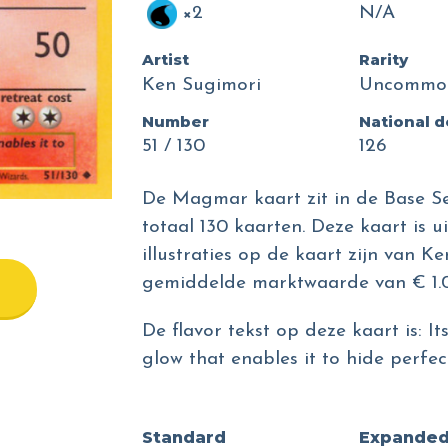
×2
N/A
Artist
Rarity
Ken Sugimori
Uncommo
Number
National 
51 / 130
126
De Magmar kaart zit in de Base Se
totaal 130 kaarten. Deze kaart is 
illustraties op de kaart zijn van K
gemiddelde marktwaarde van € 1.0
De flavor tekst op deze kaart is: 
glow that enables it to hide perfe
Standard
Expande