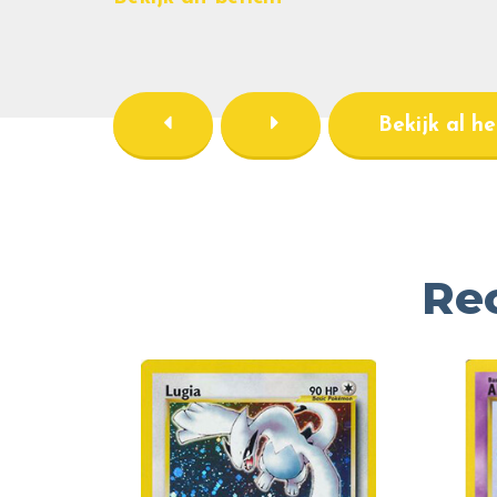
Bekijk al h
Re