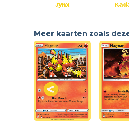
hirl
Jynx
Kad
Meer kaarten zoals dez