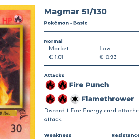
Magmar 51/130
Pokémon - Basic
Normal
Market
Low
€ 1.01
€ 0.23
Attacks
Fire Punch
Flamethrower
Discard 1 Fire Energy card attach
attack.
Weakness
Resistanc