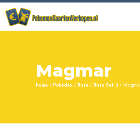
Magmar
home
/
Pokedex
/
Base
/
Base Set 2
/
Magma