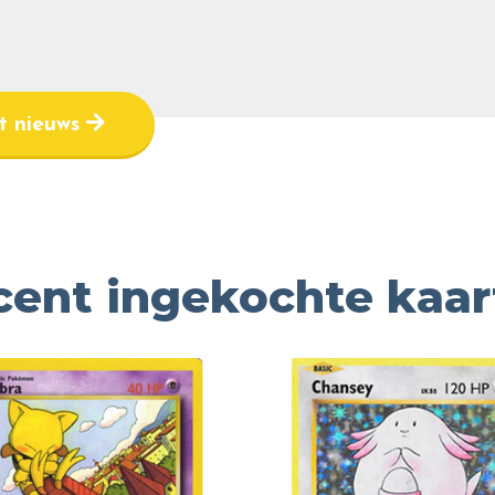
et nieuws
cent ingekochte kaar