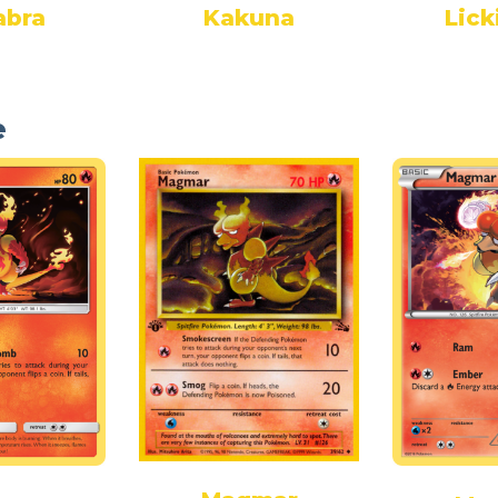
abra
Kakuna
Lick
e