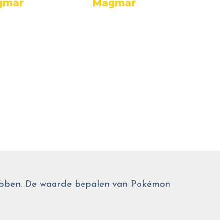
Ma
gmar
Magmar
 hebben. De waarde bepalen van Pokémon