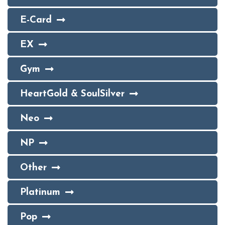
E-Card
EX
Gym
HeartGold & SoulSilver
Neo
NP
Other
Platinum
Pop