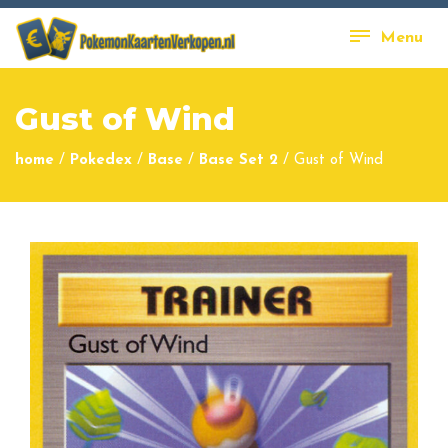
Menu
Gust of Wind
home
/
Pokedex
/
Base
/
Base Set 2
/
Gust of Wind