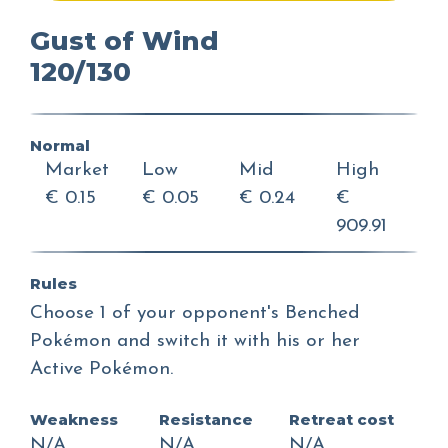
Gust of Wind
120/130
Normal
Market
Low
Mid
High
€ 0.15
€ 0.05
€ 0.24
€
909.91
Rules
Choose 1 of your opponent's Benched
Pokémon and switch it with his or her
Active Pokémon.
Weakness
Resistance
Retreat cost
N/A
N/A
N/A