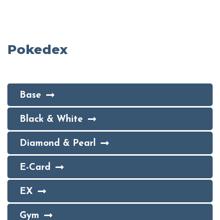
Pokedex
Base
Black & White
Diamond & Pearl
E-Card
EX
Gym