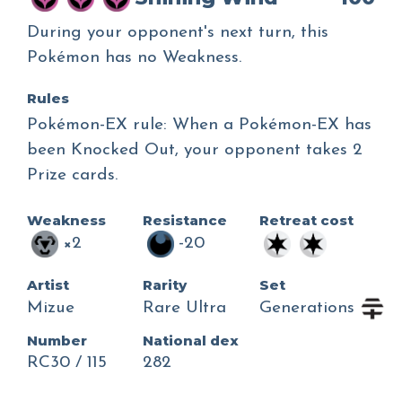
During your opponent's next turn, this
Pokémon has no Weakness.
Rules
Pokémon-EX rule: When a Pokémon-EX has
been Knocked Out, your opponent takes 2
Prize cards.
Weakness
Resistance
Retreat cost
×2
-20
Artist
Rarity
Set
Mizue
Rare Ultra
Generations
Number
National dex
RC30 / 115
282