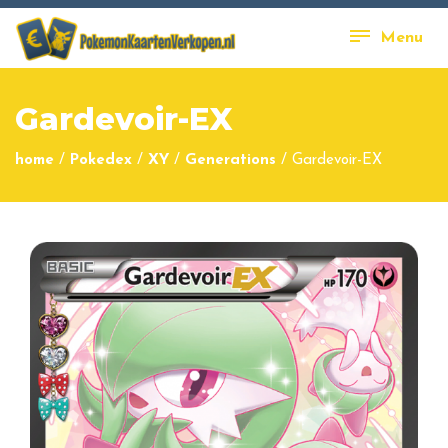
Menu
Gardevoir-EX
home
/
Pokedex
/
XY
/
Generations
/
Gardevoir-EX