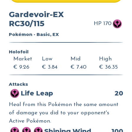
Gardevoir-EX
RC30/115
HP 170
Pokémon - Basic, EX
Holofoil
Market
Low
Mid
High
€ 9.26
€ 3.84
€ 7.40
€ 36.35
Attacks
Life Leap
20
Heal from this Pokémon the same amount
of damage you did to your opponent's
Active Pokémon.
Shining Wind
100