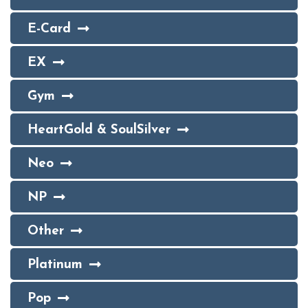
E-Card
EX
Gym
HeartGold & SoulSilver
Neo
NP
Other
Platinum
Pop