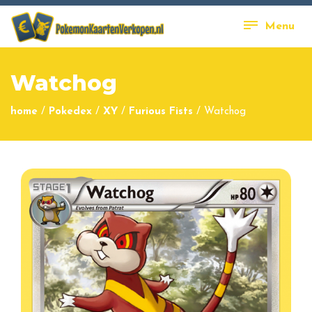
Menu
Watchog
home
/
Pokedex
/
XY
/
Furious Fists
/
Watchog