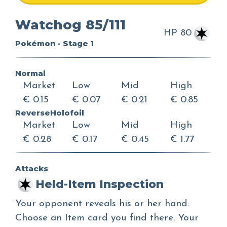
Watchog 85/111
HP 80
Pokémon - Stage 1
Normal
Market
Low
Mid
High
€ 0.15
€ 0.07
€ 0.21
€ 0.85
ReverseHolofoil
Market
Low
Mid
High
€ 0.28
€ 0.17
€ 0.45
€ 1.77
Attacks
Held-Item Inspection
Your opponent reveals his or her hand.
Choose an Item card you find there. Your