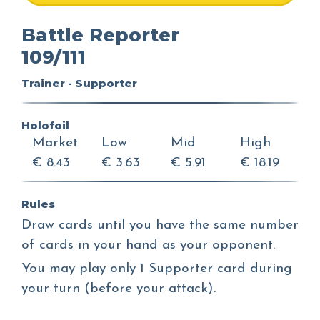
Battle Reporter
109/111
Trainer - Supporter
Holofoil
Market
Low
Mid
High
€ 8.43
€ 3.63
€ 5.91
€ 18.19
Rules
Draw cards until you have the same number
of cards in your hand as your opponent.
You may play only 1 Supporter card during
your turn (before your attack).