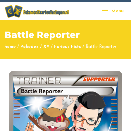
Menu
Battle Reporter
home
/
Pokedex
/
XY
/
Furious Fists
/
Battle Reporter