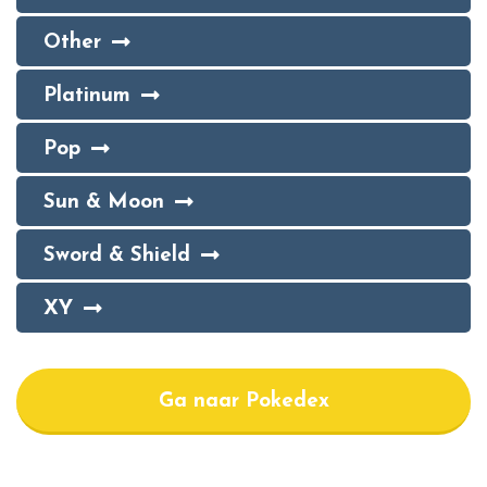
Other
Platinum
Pop
Sun & Moon
Sword & Shield
XY
Ga naar Pokedex