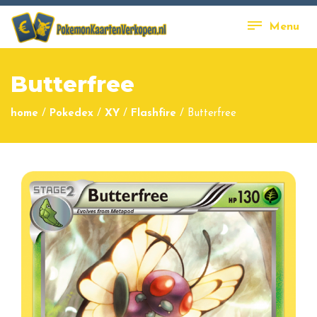
Menu
Butterfree
home
/
Pokedex
/
XY
/
Flashfire
/
Butterfree