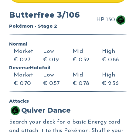
Butterfree 3/106
HP 130
Pokémon - Stage 2
Normal
Market
Low
Mid
High
€ 0.27
€ 0.19
€ 0.32
€ 0.86
ReverseHolofoil
Market
Low
Mid
High
€ 0.70
€ 0.57
€ 0.78
€ 2.36
Attacks
Quiver Dance
Search your deck for a basic Energy card
and attach it to this Pokémon. Shuffle your