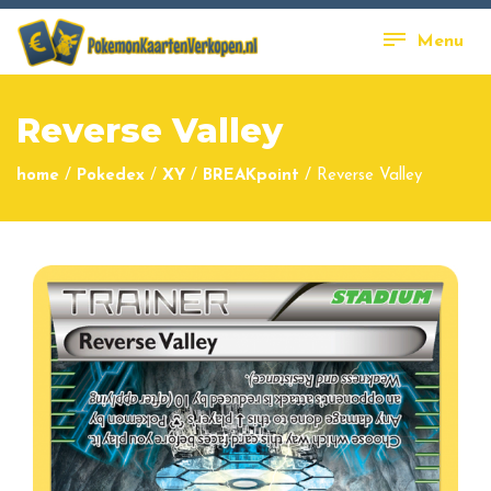
Menu
Reverse Valley
home
/
Pokedex
/
XY
/
BREAKpoint
/
Reverse Valley