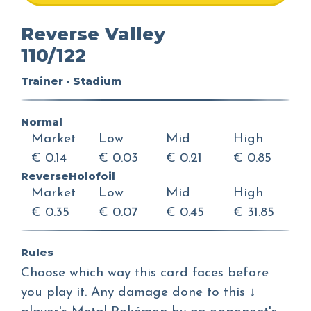
Reverse Valley
110/122
Trainer - Stadium
Normal
Market
Low
Mid
High
€ 0.14
€ 0.03
€ 0.21
€ 0.85
ReverseHolofoil
Market
Low
Mid
High
€ 0.35
€ 0.07
€ 0.45
€ 31.85
Rules
Choose which way this card faces before
you play it. Any damage done to this ↓