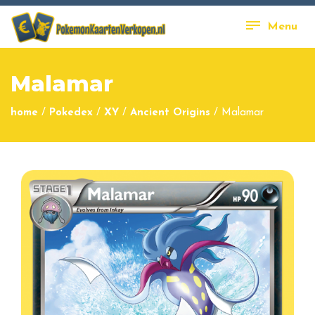
Menu
Malamar
home
/
Pokedex
/
XY
/
Ancient Origins
/
Malamar