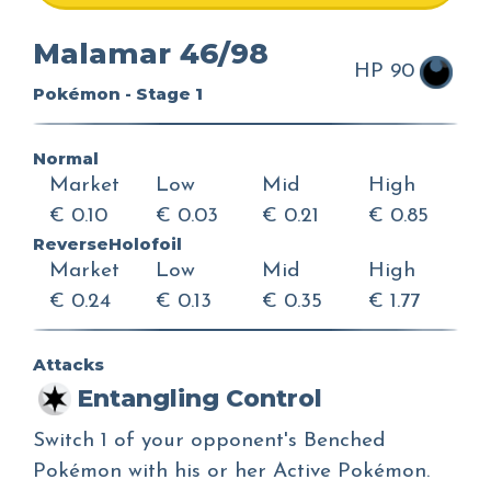
Malamar 46/98
HP 90
Pokémon - Stage 1
Normal
Market
Low
Mid
High
€ 0.10
€ 0.03
€ 0.21
€ 0.85
ReverseHolofoil
Market
Low
Mid
High
€ 0.24
€ 0.13
€ 0.35
€ 1.77
Attacks
Entangling Control
Switch 1 of your opponent's Benched
Pokémon with his or her Active Pokémon.