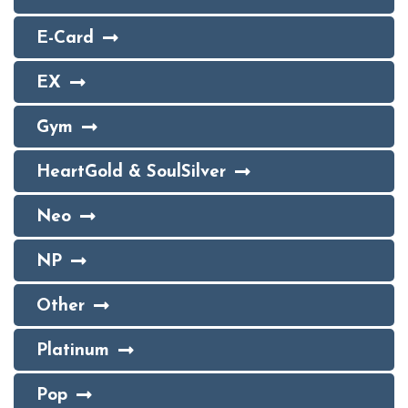
E-Card
EX
Gym
HeartGold & SoulSilver
Neo
NP
Other
Platinum
Pop