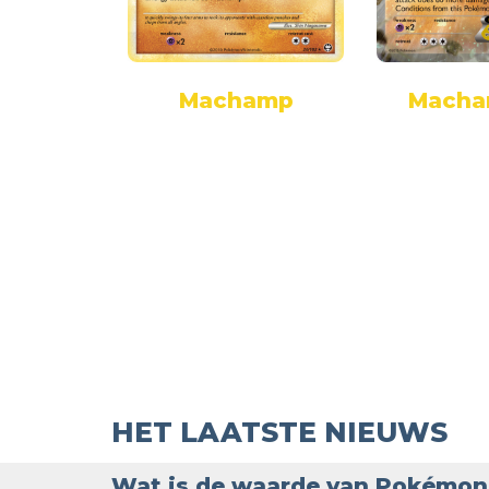
amp
Machamp
Macha
HET LAATSTE NIEUWS
Wat is de waarde van Pokémon 