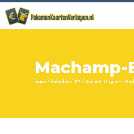
Machamp-
home
/
Pokedex
/
XY
/
Ancient Origins
/
Mac