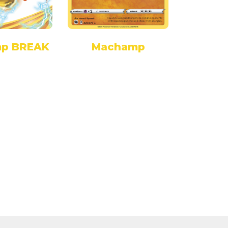
Ma
p BREAK
Machamp