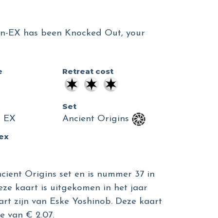
n-EX has been Knocked Out, your
e
Retreat cost
Set
o EX
Ancient Origins
dex
ient Origins set en is nummer 37 in
eze kaart is uitgekomen in het jaar
aart zijn van Eske Yoshinob. Deze kaart
 van € 2.07.