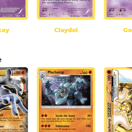
toy
Claydol
Go
e