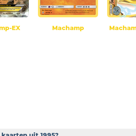
mp-EX
Machamp
Macham
kaarten uit 1995?