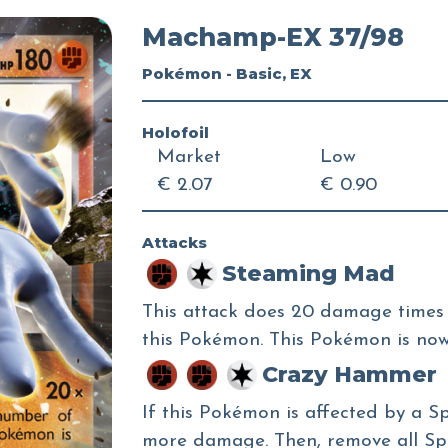
Machamp-EX 37/98
Pokémon - Basic, EX
Holofoil
Market
Low
€ 2.07
€ 0.90
Attacks
Steaming Mad
This attack does 20 damage times
this Pokémon. This Pokémon is no
Crazy Hammer
If this Pokémon is affected by a Sp
more damage. Then, remove all Spe