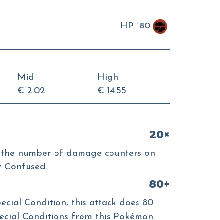
HP 180
Mid
High
€ 2.02
€ 14.55
20×
 the number of damage counters on
w Confused.
80+
ecial Condition, this attack does 80
cial Conditions from this Pokémon.