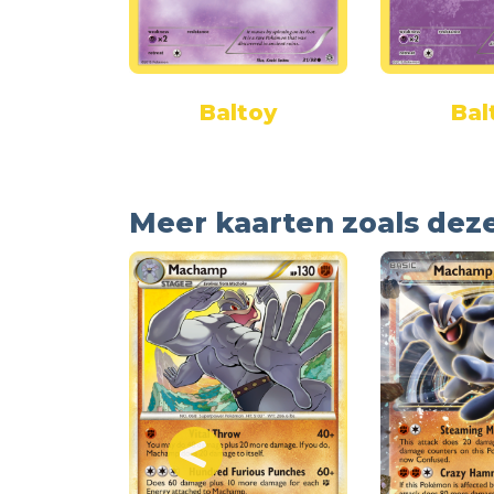
tar-EX
Baltoy
Bal
Meer kaarten zoals dez