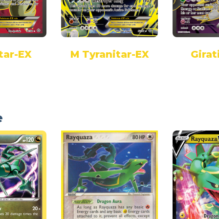
tar-EX
M Tyranitar-EX
Girat
e