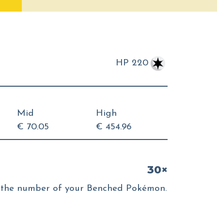
HP 220
Mid
High
€ 70.05
€ 454.96
30×
 the number of your Benched Pokémon.