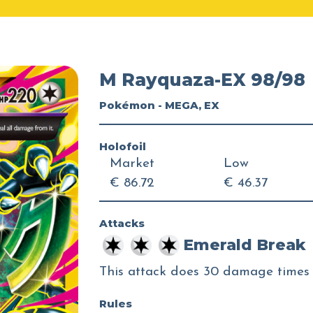
M Rayquaza-EX 98/98
Pokémon - MEGA, EX
Holofoil
Market
Low
€ 86.72
€ 46.37
Attacks
Emerald Break
This attack does 30 damage times
Rules