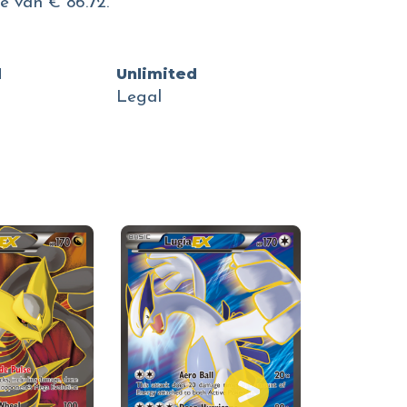
 van € 86.72.
d
Unlimited
Legal