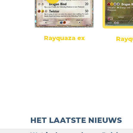
Rayquaza ex
a VMAX
Rayq
HET LAATSTE NIEUWS