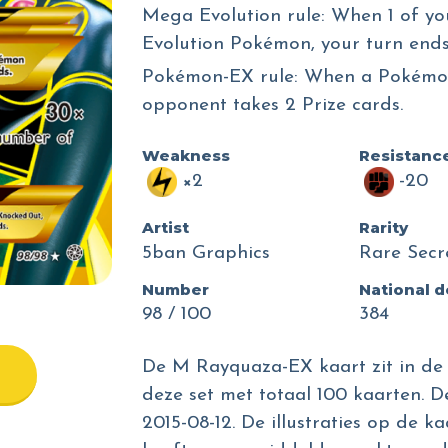
Mega Evolution rule: When 1 of 
Evolution Pokémon, your turn ends
Pokémon-EX rule: When a Pokémo
opponent takes 2 Prize cards.
Weakness
Resistanc
×2
-20
Artist
Rarity
5ban Graphics
Rare Secr
Number
National 
98 / 100
384
De M Rayquaza-EX kaart zit in de 
deze set met totaal 100 kaarten. D
2015-08-12. De illustraties op de k