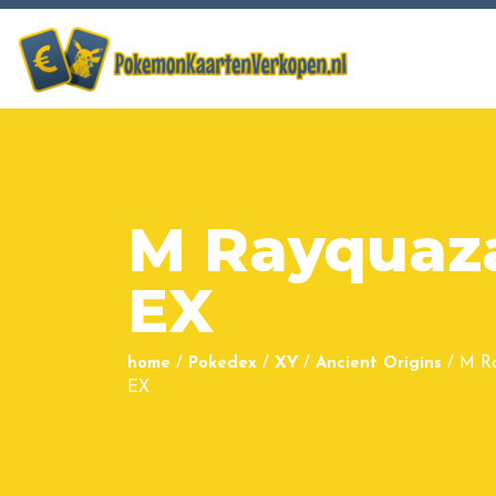
M Rayquaz
EX
home
/
Pokedex
/
XY
/
Ancient Origins
/
M R
EX