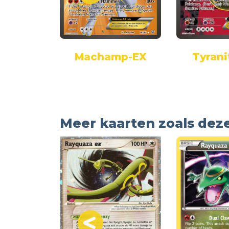
aniac
Machamp-EX
Tyrani
Meer kaarten zoals dez