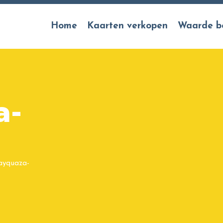
Home
Kaarten verkopen
Waarde b
a-
ayquaza-