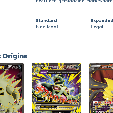
heeft een gemiddelde marktwaarde
Standard
Expande
Non legal
Legal
 Origins