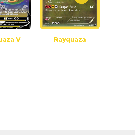
uaza V
Rayquaza
Ray