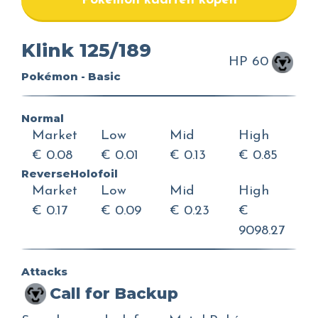
Pokemon kaarten kopen
Klink 125/189
HP 60
Pokémon - Basic
Normal
Market
Low
Mid
High
€ 0.08
€ 0.01
€ 0.13
€ 0.85
ReverseHolofoil
Market
Low
Mid
High
€ 0.17
€ 0.09
€ 0.23
€
9098.27
Attacks
Call for Backup