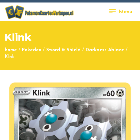
Menu
Klink
home
/
Pokedex
/
Sword & Shield
/
Darkness Ablaze
/
Klink