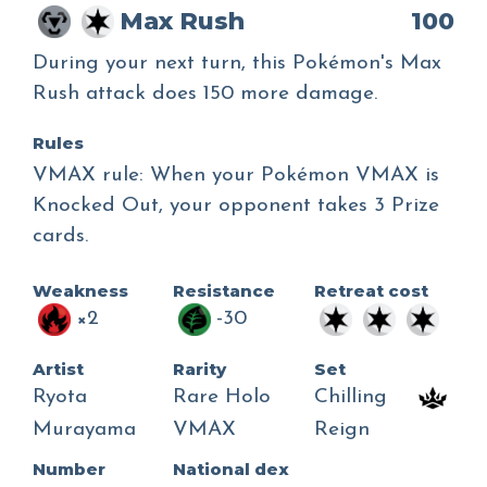
Max Rush
100
During your next turn, this Pokémon's Max
Rush attack does 150 more damage.
Rules
VMAX rule: When your Pokémon VMAX is
Knocked Out, your opponent takes 3 Prize
cards.
Weakness
Resistance
Retreat cost
×2
-30
Artist
Rarity
Set
Ryota
Rare Holo
Chilling
Murayama
VMAX
Reign
Number
National dex