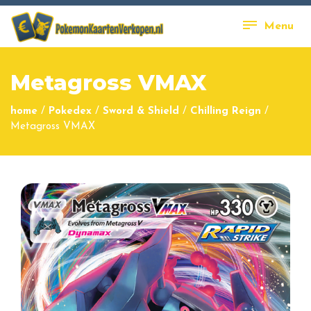
Menu
Metagross VMAX
home
/
Pokedex
/
Sword & Shield
/
Chilling Reign
/
Metagross VMAX