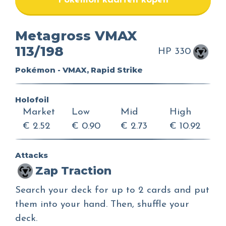
Pokemon kaarten kopen
Metagross VMAX
113/198
HP 330
Pokémon - VMAX, Rapid Strike
Holofoil
Market
Low
Mid
High
€ 2.52
€ 0.90
€ 2.73
€ 10.92
Attacks
Zap Traction
Search your deck for up to 2 cards and put
them into your hand. Then, shuffle your
deck.