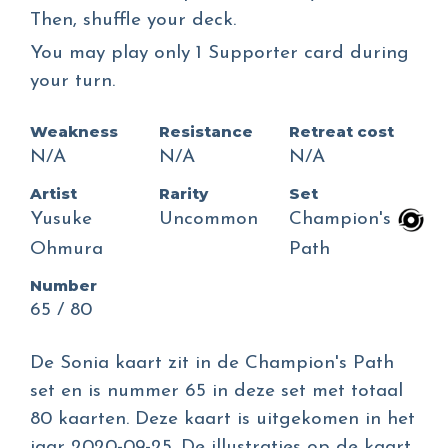
Then, shuffle your deck.
You may play only 1 Supporter card during
your turn.
Weakness
Resistance
Retreat cost
N/A
N/A
N/A
Artist
Rarity
Set
Yusuke
Uncommon
Champion's
Ohmura
Path
Number
65 / 80
De Sonia kaart zit in de Champion's Path
set en is nummer 65 in deze set met totaal
80 kaarten. Deze kaart is uitgekomen in het
jaar 2020-09-25. De illustraties op de kaart