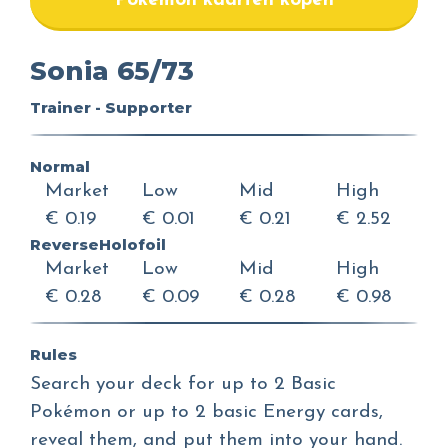
Pokemon kaarten kopen
Sonia 65/73
Trainer - Supporter
Normal
Market
Low
Mid
High
€ 0.19
€ 0.01
€ 0.21
€ 2.52
ReverseHolofoil
Market
Low
Mid
High
€ 0.28
€ 0.09
€ 0.28
€ 0.98
Rules
Search your deck for up to 2 Basic
Pokémon or up to 2 basic Energy cards,
reveal them, and put them into your hand.