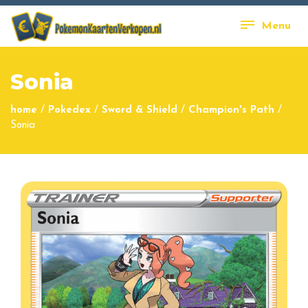
Menu
Sonia
home
/
Pokedex
/
Sword & Shield
/
Champion's Path
/
Sonia