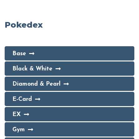
Pokedex
Base
Black & White
Diamond & Pearl
E-Card
EX
Gym