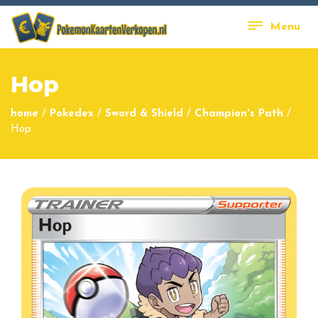
Menu
Hop
home
/
Pokedex
/
Sword & Shield
/
Champion's Path
/
Hop