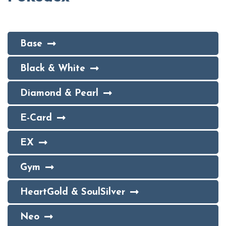
Base
Black & White
Diamond & Pearl
E-Card
EX
Gym
HeartGold & SoulSilver
Neo