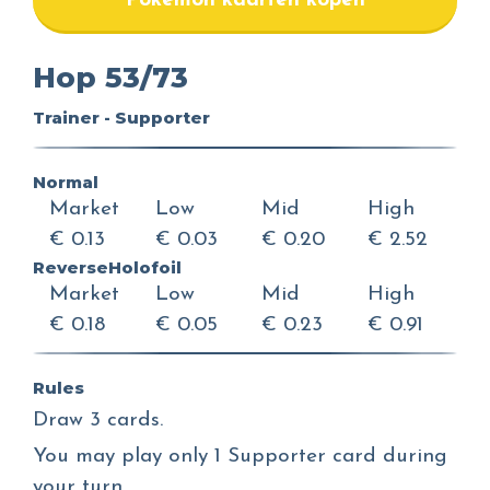
Pokemon kaarten kopen
Hop 53/73
Trainer - Supporter
Normal
Market
Low
Mid
High
€ 0.13
€ 0.03
€ 0.20
€ 2.52
ReverseHolofoil
Market
Low
Mid
High
€ 0.18
€ 0.05
€ 0.23
€ 0.91
Rules
Draw 3 cards.
You may play only 1 Supporter card during
your turn.