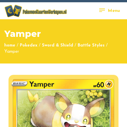
Menu
Yamper
home
/
Pokedex
/
Sword & Shield
/
Battle Styles
/
Yamper