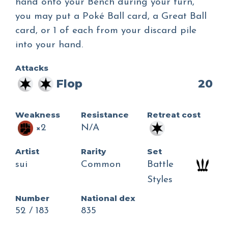
hand onto your Bench during your turn,
you may put a Poké Ball card, a Great Ball
card, or 1 of each from your discard pile
into your hand.
Attacks
Flop
20
Weakness
Resistance
Retreat cost
×2
N/A
Artist
Rarity
Set
sui
Common
Battle
Styles
Number
National dex
52 / 183
835