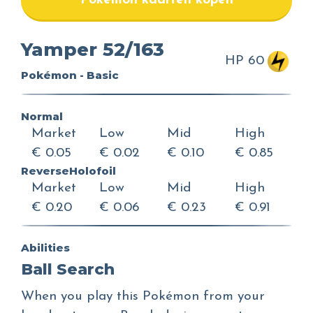
Pokemon kaarten kopen
Yamper 52/163
HP 60
Pokémon - Basic
Normal
Market
Low
Mid
High
€ 0.05
€ 0.02
€ 0.10
€ 0.85
ReverseHolofoil
Market
Low
Mid
High
€ 0.20
€ 0.06
€ 0.23
€ 0.91
Abilities
Ball Search
When you play this Pokémon from your