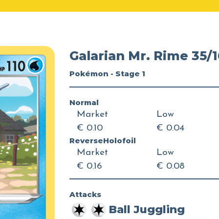
Galarian Mr. Rime 35/
Pokémon - Stage 1
Normal
Market
Low
€ 0.10
€ 0.04
ReverseHolofoil
Market
Low
€ 0.16
€ 0.08
Attacks
Ball Juggling