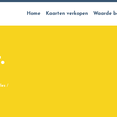
Home
Kaarten verkopen
Waarde b
.
les
/