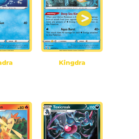
adra
Kingdra
Galaria