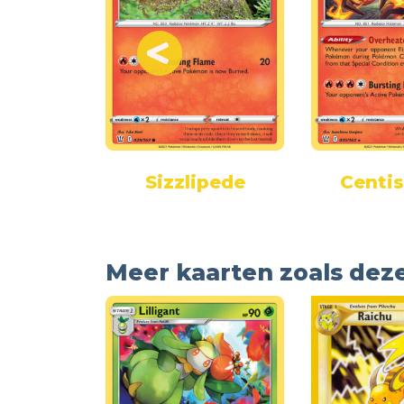
ish
Sizzlipede
Centi
Meer kaarten zoals dez