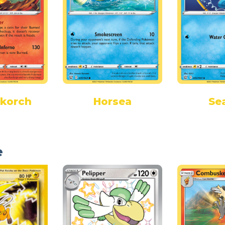
skorch
Horsea
Se
e