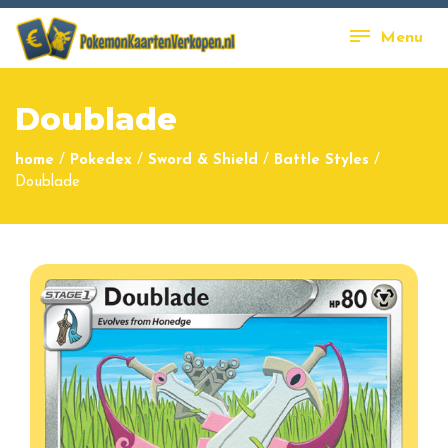
Menu
Doublade
home
/
Pokedex
/
Sword & Shield
/
Battle Styles
/
Doublade