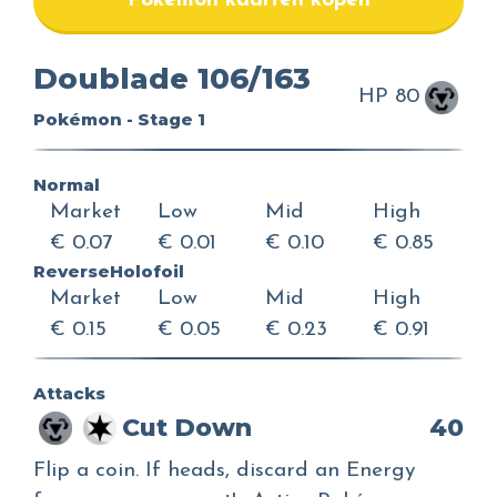
Pokemon kaarten kopen
Doublade 106/163
HP 80
Pokémon - Stage 1
Normal
Market
Low
Mid
High
€ 0.07
€ 0.01
€ 0.10
€ 0.85
ReverseHolofoil
Market
Low
Mid
High
€ 0.15
€ 0.05
€ 0.23
€ 0.91
Attacks
Cut Down
40
Flip a coin. If heads, discard an Energy