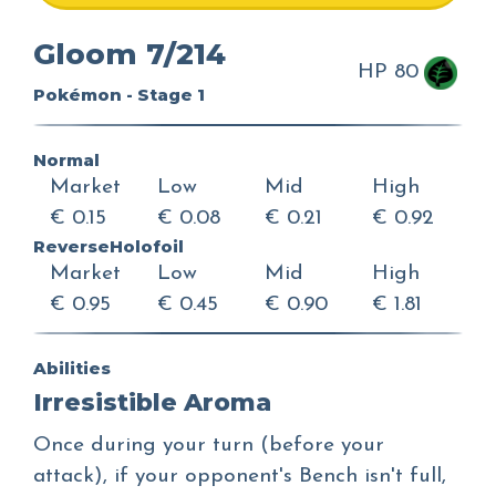
Gloom 7/214
HP 80
Pokémon - Stage 1
Normal
Market
Low
Mid
High
€ 0.15
€ 0.08
€ 0.21
€ 0.92
ReverseHolofoil
Market
Low
Mid
High
€ 0.95
€ 0.45
€ 0.90
€ 1.81
Abilities
Irresistible Aroma
Once during your turn (before your
attack), if your opponent's Bench isn't full,