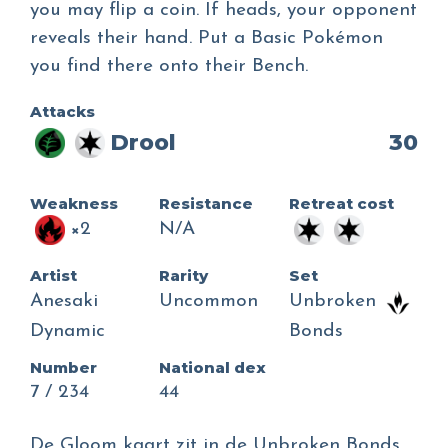
you may flip a coin. If heads, your opponent
reveals their hand. Put a Basic Pokémon
you find there onto their Bench.
Attacks
Drool
30
Weakness
Resistance
Retreat cost
×2
N/A
Artist
Rarity
Set
Anesaki
Uncommon
Unbroken
Dynamic
Bonds
Number
National dex
7 / 234
44
De Gloom kaart zit in de Unbroken Bonds