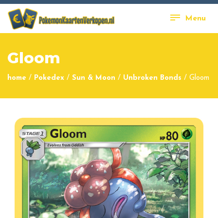
Menu
Gloom
home
/
Pokedex
/
Sun & Moon
/
Unbroken Bonds
/
Gloom