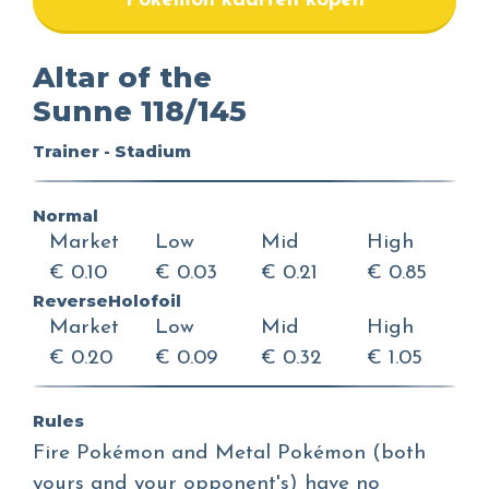
Pokemon kaarten kopen
Altar of the
Sunne 118/145
Trainer - Stadium
Normal
Market
Low
Mid
High
€ 0.10
€ 0.03
€ 0.21
€ 0.85
ReverseHolofoil
Market
Low
Mid
High
€ 0.20
€ 0.09
€ 0.32
€ 1.05
Rules
Fire Pokémon and Metal Pokémon (both
yours and your opponent's) have no