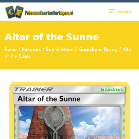
Menu
Altar of the Sunne
home
/
Pokedex
/
Sun & Moon
/
Guardians Rising
/
Altar
of the Sunne