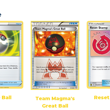
e
 Ball
Reset
Team Magma's
Great Ball