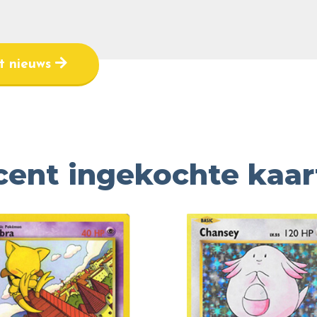
et nieuws
cent ingekochte kaar