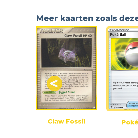
Meer kaarten zoals dez
tch
Claw Fossil
Poké