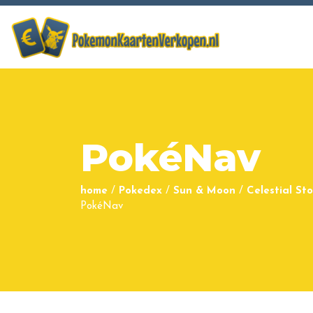
PokéNav
home
/
Pokedex
/
Sun & Moon
/
Celestial St
PokéNav