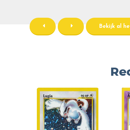
Bekijk al h
Re