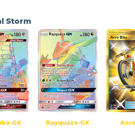
al Storm
aka-GX
Rayquaza-GX
Acro