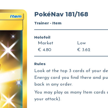
PokéNav 181/168
Trainer - Item
Holofoil
Market
Low
€ 4.80
€ 3.62
Rules
Look at the top 3 cards of your d
Energy card you find there and put
back in any order.
You may play as many Item cards a
your attack).