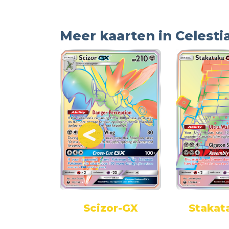
Meer kaarten in Celesti
za-GX
Scizor-GX
Stakat