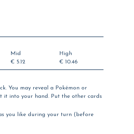
Mid
High
€ 5.12
€ 10.46
eck. You may reveal a Pokémon or
 it into your hand. Put the other cards
s you like during your turn (before