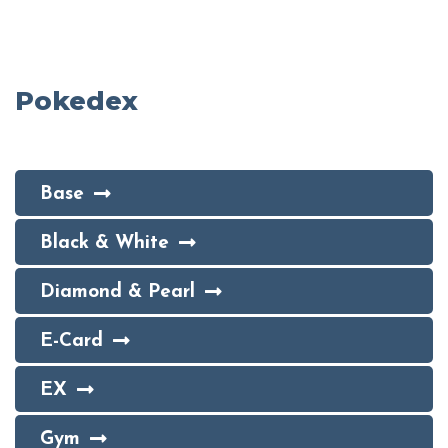
Pokedex
Base
Black & White
Diamond & Pearl
E-Card
EX
Gym