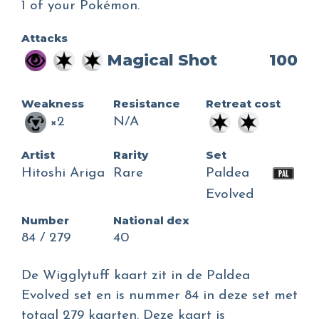
1 of your Pokémon.
Attacks
Magical Shot
100
Weakness
Resistance
Retreat cost
×2
N/A
Artist
Rarity
Set
Hitoshi Ariga
Rare
Paldea
Evolved
Number
National dex
84 / 279
40
De Wigglytuff kaart zit in de Paldea
Evolved set en is nummer 84 in deze set met
totaal 279 kaarten. Deze kaart is