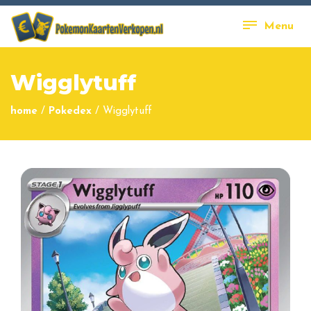
Menu
Wigglytuff
home
/
Pokedex
/
Wigglytuff