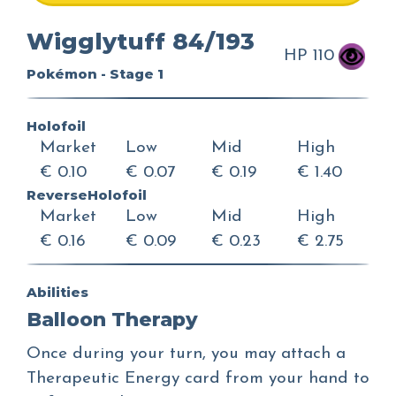
Wigglytuff 84/193
HP 110
Pokémon - Stage 1
Holofoil
Market
Low
Mid
High
€ 0.10
€ 0.07
€ 0.19
€ 1.40
ReverseHolofoil
Market
Low
Mid
High
€ 0.16
€ 0.09
€ 0.23
€ 2.75
Abilities
Balloon Therapy
Once during your turn, you may attach a
Therapeutic Energy card from your hand to