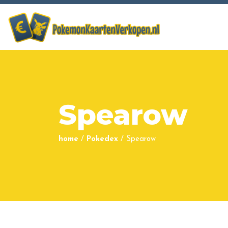
Spearow
home
/
Pokedex
/
Spearow