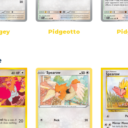
gey
Pidgeotto
Pid
e