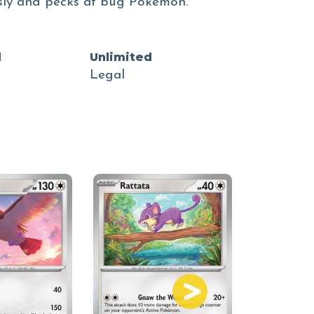
ssly and pecks at bug Pokémon.
d
Unlimited
Legal