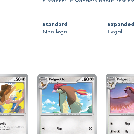
distances. It wanders about restle
Standard
Expande
Non legal
Legal