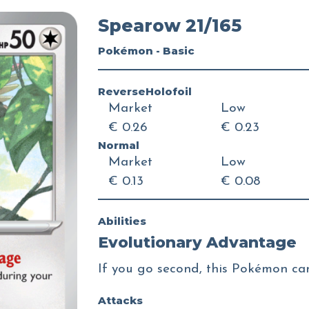
Spearow 21/165
Pokémon - Basic
ReverseHolofoil
Market
Low
€ 0.26
€ 0.23
Normal
Market
Low
€ 0.13
€ 0.08
Abilities
Evolutionary Advantage
If you go second, this Pokémon can 
Attacks