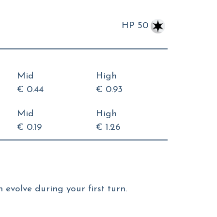
HP 50
Mid
High
€ 0.44
€ 0.93
Mid
High
€ 0.19
€ 1.26
evolve during your first turn.