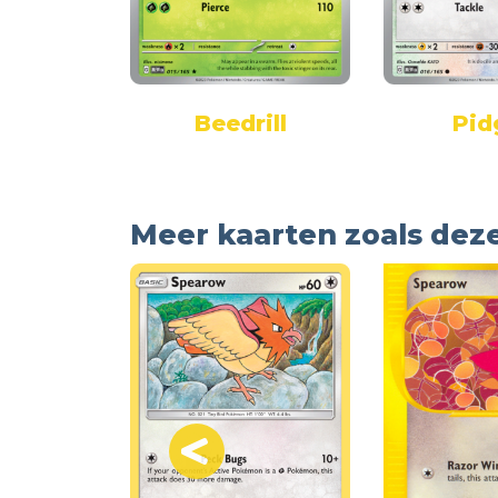
hrew
Beedrill
Pid
Meer kaarten zoals dez