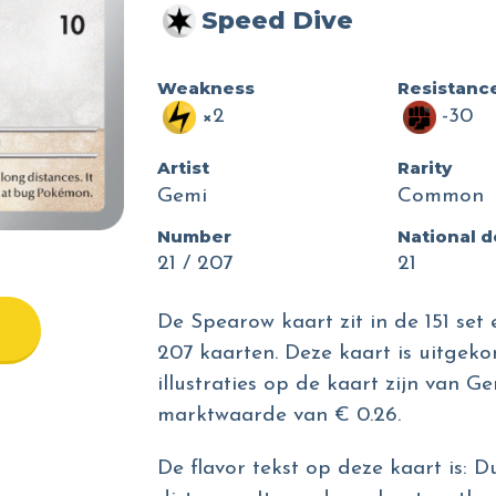
Speed Dive
Weakness
Resistanc
×2
-30
Artist
Rarity
Gemi
Common
Number
National 
21 / 207
21
De Spearow kaart zit in de 151 set 
207 kaarten. Deze kaart is uitgeko
illustraties op de kaart zijn van 
marktwaarde van € 0.26.
De flavor tekst op deze kaart is: Due