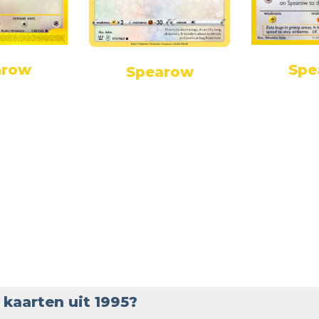
arow
Spe
Spearow
kaarten uit 1995?