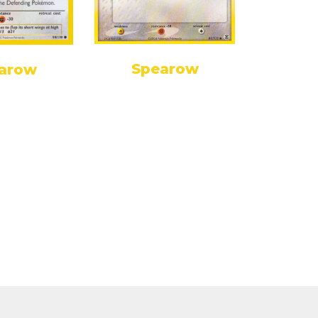
Spearow
arow
Sp