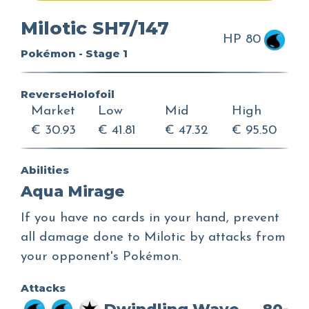
Milotic SH7/147
HP 80
Pokémon - Stage 1
ReverseHolofoil
Market
Low
Mid
High
€ 30.93
€ 41.81
€ 47.32
€ 95.50
Abilities
Aqua Mirage
If you have no cards in your hand, prevent
all damage done to Milotic by attacks from
your opponent's Pokémon.
Attacks