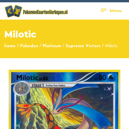
Menu
Milotic
home
/
Pokedex
/
Platinum
/
Supreme Victors
/
Milotic