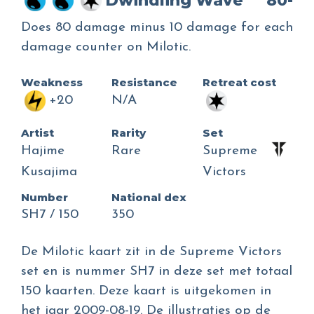
Dwindling Wave
80-
Does 80 damage minus 10 damage for each
damage counter on Milotic.
Weakness
Resistance
Retreat cost
+20
N/A
Artist
Rarity
Set
Hajime
Rare
Supreme
Kusajima
Victors
Number
National dex
SH7 / 150
350
De Milotic kaart zit in de Supreme Victors
set en is nummer SH7 in deze set met totaal
150 kaarten. Deze kaart is uitgekomen in
het jaar 2009-08-19. De illustraties op de