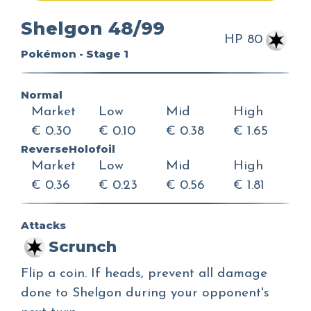
Shelgon 48/99
HP 80
Pokémon - Stage 1
Normal
Market
Low
Mid
High
€ 0.30
€ 0.10
€ 0.38
€ 1.65
ReverseHolofoil
Market
Low
Mid
High
€ 0.36
€ 0.23
€ 0.56
€ 1.81
Attacks
Scrunch
Flip a coin. If heads, prevent all damage
done to Shelgon during your opponent's