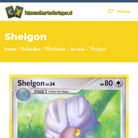
Menu
Shelgon
home
/
Pokedex
/
Platinum
/
Arceus
/
Shelgon