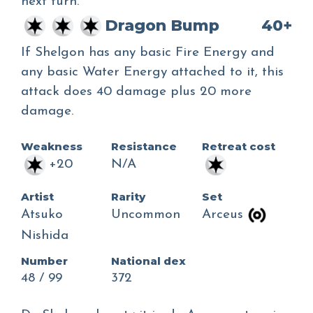
next turn.
Dragon Bump
40+
If Shelgon has any basic Fire Energy and
any basic Water Energy attached to it, this
attack does 40 damage plus 20 more
damage.
Weakness
Resistance
Retreat cost
+20
N/A
Artist
Rarity
Set
Atsuko
Uncommon
Arceus
Nishida
Number
National dex
48 / 99
372