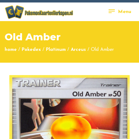
Menu
Old Amber
home
/
Pokedex
/
Platinum
/
Arceus
/
Old Amber