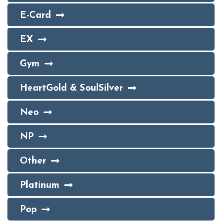
E-Card
EX
Gym
HeartGold & SoulSilver
Neo
NP
Other
Platinum
Pop