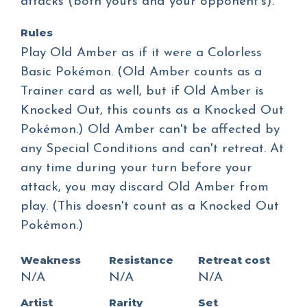
attacks (both yours and your opponent's).
Rules
Play Old Amber as if it were a Colorless
Basic Pokémon. (Old Amber counts as a
Trainer card as well, but if Old Amber is
Knocked Out, this counts as a Knocked Out
Pokémon.) Old Amber can't be affected by
any Special Conditions and can't retreat. At
any time during your turn before your
attack, you may discard Old Amber from
play. (This doesn't count as a Knocked Out
Pokémon.)
Weakness
Resistance
Retreat cost
N/A
N/A
N/A
Artist
Rarity
Set