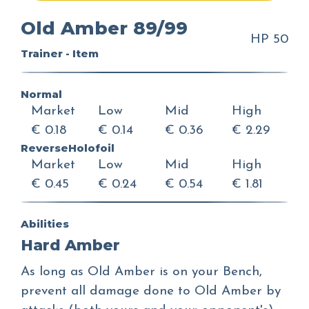
Old Amber 89/99
HP 50
Trainer - Item
Normal
Market
Low
Mid
High
€ 0.18
€ 0.14
€ 0.36
€ 2.29
ReverseHolofoil
Market
Low
Mid
High
€ 0.45
€ 0.24
€ 0.54
€ 1.81
Abilities
Hard Amber
As long as Old Amber is on your Bench,
prevent all damage done to Old Amber by