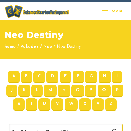
Menu
Neo Destiny
home
/
Pokedex
/
Neo
/
Neo Destiny
A
B
C
D
E
F
G
H
I
J
K
L
M
N
O
P
Q
R
S
T
U
V
W
X
Y
Z