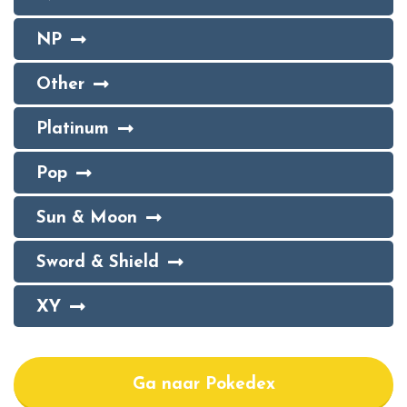
NP
Other
Platinum
Pop
Sun & Moon
Sword & Shield
XY
Ga naar Pokedex