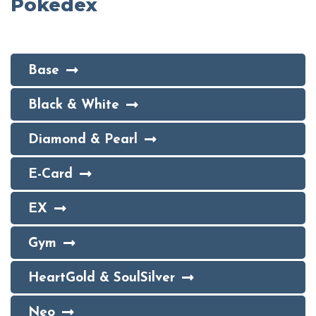
Pokedex
Base
Black & White
Diamond & Pearl
E-Card
EX
Gym
HeartGold & SoulSilver
Neo