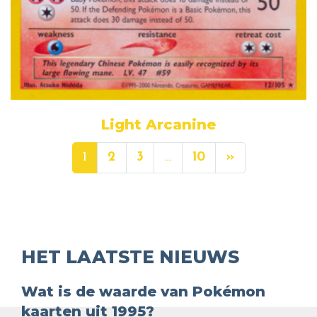
Light Arcanine
1
2
3
…
10
»
HET LAATSTE NIEUWS
Wat is de waarde van Pokémon
kaarten uit 1995?