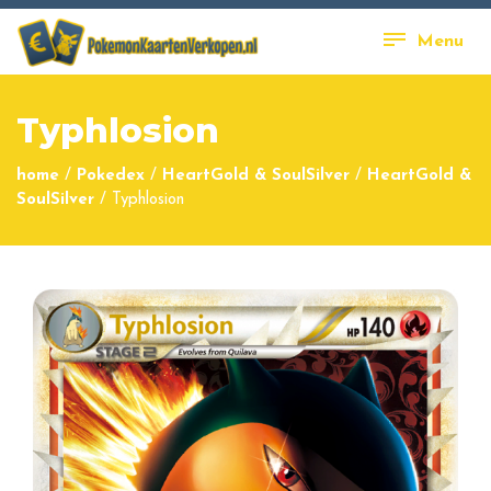
Menu
Typhlosion
home
/
Pokedex
/
HeartGold & SoulSilver
/
HeartGold &
SoulSilver
/
Typhlosion