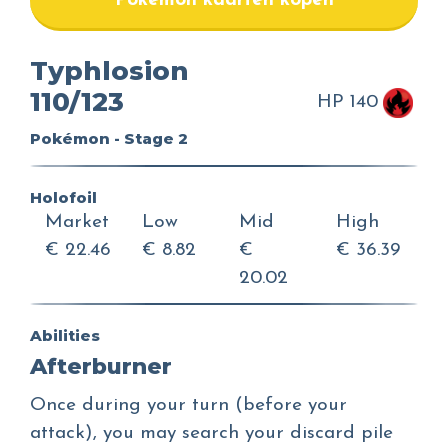
Pokemon kaarten kopen
Typhlosion
110/123
HP 140
Pokémon - Stage 2
Holofoil
Market
Low
Mid
High
€ 22.46
€ 8.82
€
€ 36.39
20.02
Abilities
Afterburner
Once during your turn (before your
attack), you may search your discard pile