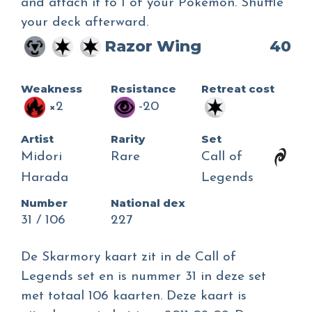
and attach it to 1 of your Pokémon. Shuffle
your deck afterward.
Razor Wing
40
Weakness
Resistance
Retreat cost
×2
-20
Artist
Rarity
Set
Midori
Rare
Call of
Harada
Legends
Number
National dex
31 / 106
227
De Skarmory kaart zit in de Call of
Legends set en is nummer 31 in deze set
met totaal 106 kaarten. Deze kaart is