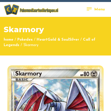
Menu
Skarmory
home
/
Pokedex
/
HeartGold & SoulSilver
/
Call of
Legends
/
Skarmory