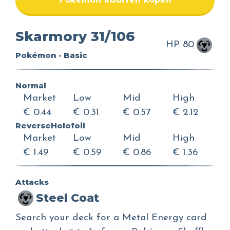
Pokemon kaarten kopen
Skarmory 31/106
HP 80
Pokémon - Basic
Normal
Market
Low
Mid
High
€ 0.44
€ 0.31
€ 0.57
€ 2.12
ReverseHolofoil
Market
Low
Mid
High
€ 1.49
€ 0.59
€ 0.86
€ 1.36
Attacks
Steel Coat
Search your deck for a Metal Energy card