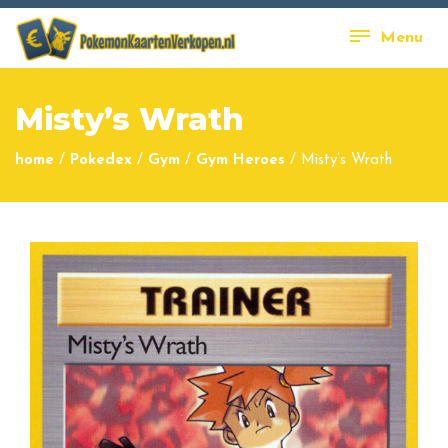
Menu
Misty’s Wrath
home
/
Pokedex
/
Gym
/
Gym Heroes
/
Misty’s Wrath