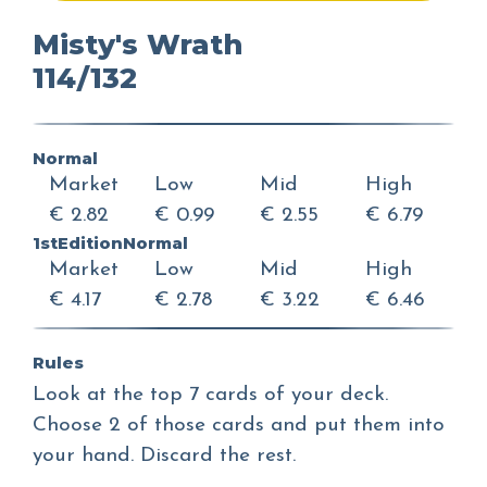
Misty's Wrath
114/132
Normal
Market
Low
Mid
High
€ 2.82
€ 0.99
€ 2.55
€ 6.79
1stEditionNormal
Market
Low
Mid
High
€ 4.17
€ 2.78
€ 3.22
€ 6.46
Rules
Look at the top 7 cards of your deck.
Choose 2 of those cards and put them into
your hand. Discard the rest.