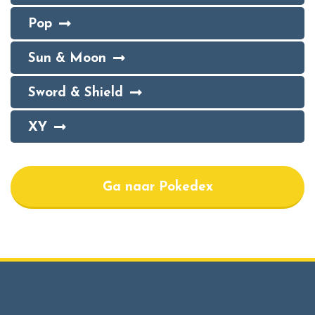
Pop
Sun & Moon
Sword & Shield
XY
Ga naar Pokedex