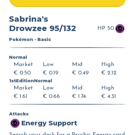
Sabrina's
Drowzee 95/132
HP 50
Pokémon - Basic
Normal
Market
Low
Mid
High
€ 0.50
€ 0.19
€ 0.49
€ 2.12
1stEditionNormal
Market
Low
Mid
High
€ 1.61
€ 0.66
€ 1.74
€ 4.31
Attacks
Energy Support
Search your deck for a Psychic Energy card.