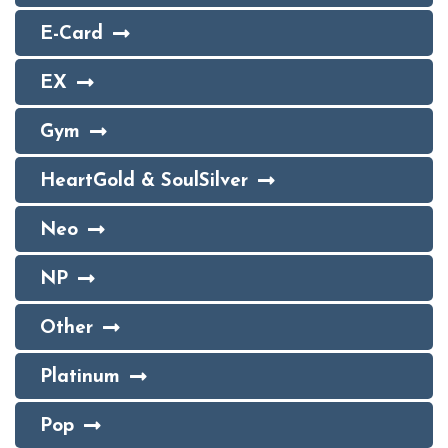
E-Card
EX
Gym
HeartGold & SoulSilver
Neo
NP
Other
Platinum
Pop