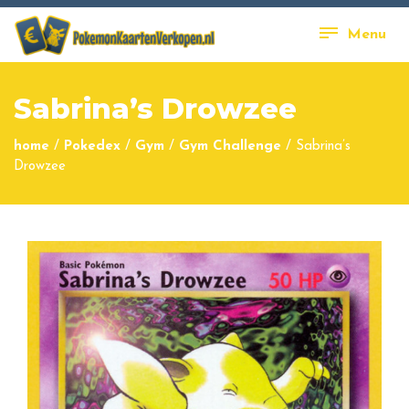
Menu
Sabrina’s Drowzee
home
/
Pokedex
/
Gym
/
Gym Challenge
/
Sabrina’s
Drowzee