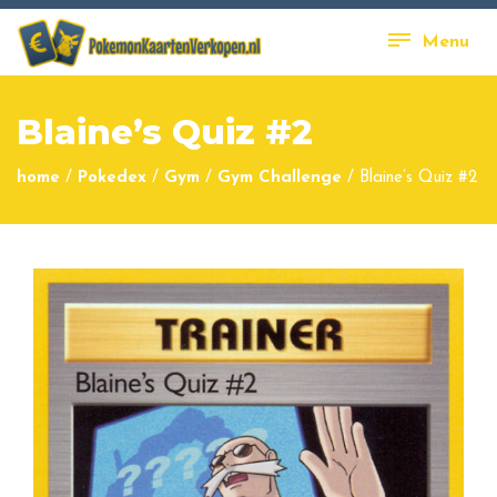
Menu
Blaine’s Quiz #2
home
/
Pokedex
/
Gym
/
Gym Challenge
/
Blaine’s Quiz #2