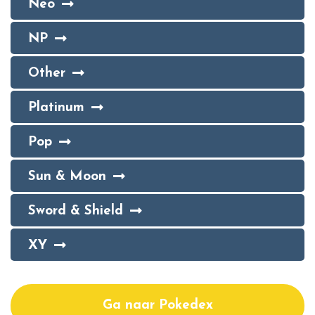
Neo
NP
Other
Platinum
Pop
Sun & Moon
Sword & Shield
XY
Ga naar Pokedex