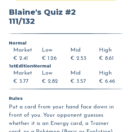
Blaine's Quiz #2
111/132
Normal
Market
Low
Mid
High
€ 2.41
€ 1.26
€ 2.53
€ 8.61
1stEditionNormal
Market
Low
Mid
High
€ 3.77
€ 2.82
€ 3.57
€ 6.46
Rules
Put a card from your hand face down in
front of you. Your opponent guesses
whether it is an Energy card, a Trainer
card, or a Pokémon (Basic or Evolution)