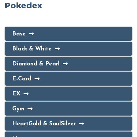
Pokedex
Base
Black & White
Diamond & Pearl
E-Card
EX
Gym
HeartGold & SoulSilver