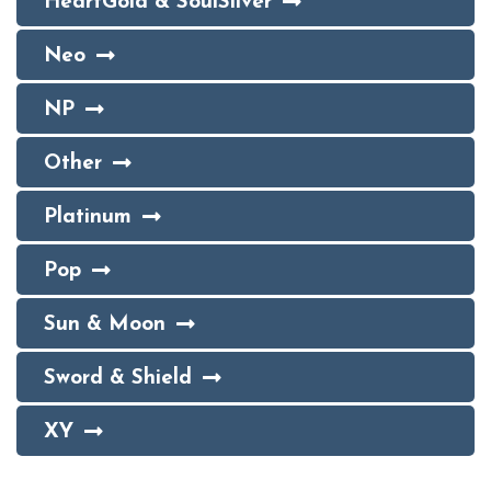
HeartGold & SoulSilver
Neo
NP
Other
Platinum
Pop
Sun & Moon
Sword & Shield
XY