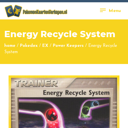
Menu
Energy Recycle System
home
/
Pokedex
/
EX
/
Power Keepers
/
Energy Recycle
System