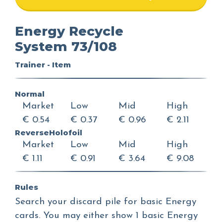
Energy Recycle
System 73/108
Trainer - Item
Normal
Market
Low
Mid
High
€ 0.54
€ 0.37
€ 0.96
€ 2.11
ReverseHolofoil
Market
Low
Mid
High
€ 1.11
€ 0.91
€ 3.64
€ 9.08
Rules
Search your discard pile for basic Energy
cards. You may either show 1 basic Energy