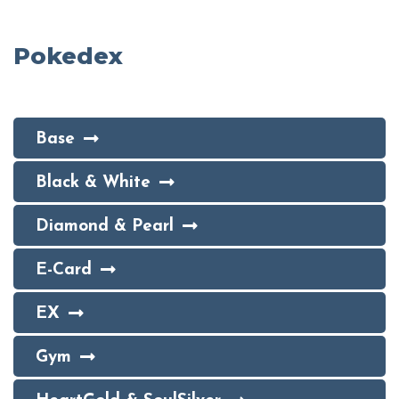
Pokedex
Base
Black & White
Diamond & Pearl
E-Card
EX
Gym