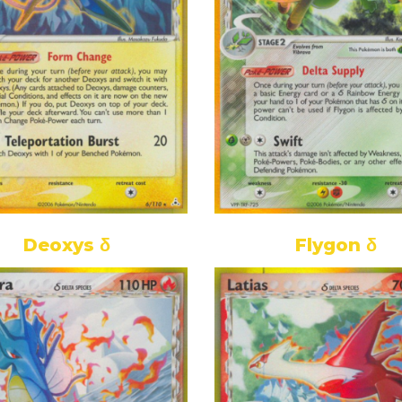
Deoxys δ
Flygon δ