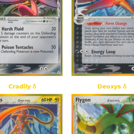
Cradily δ
Deoxys δ