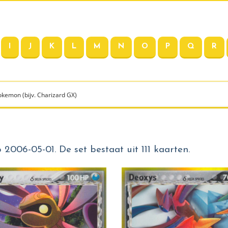
I
J
K
L
M
N
O
P
Q
R
2006-05-01. De set bestaat uit 111 kaarten.