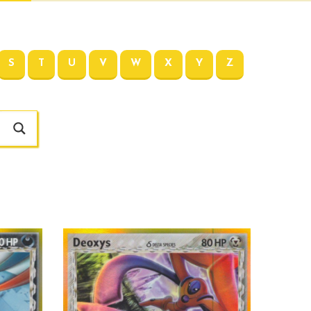
S
T
U
V
W
X
Y
Z