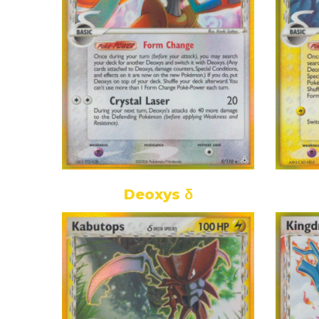
Deoxys δ