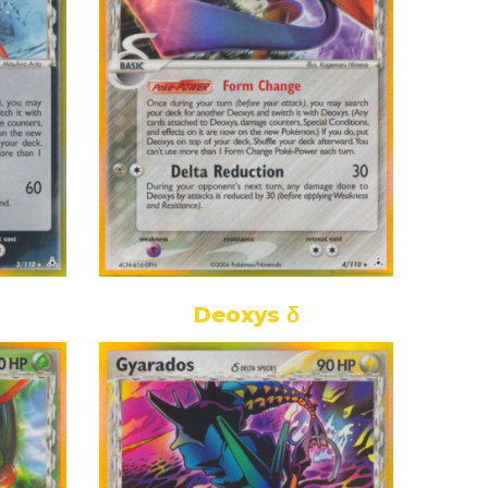
Deoxys δ