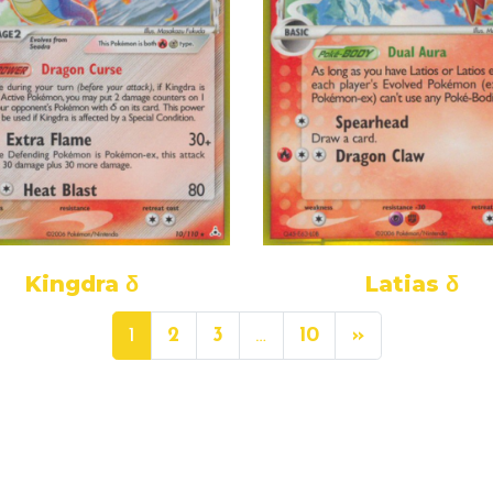
Kingdra δ
Latias δ
1
2
3
…
10
»