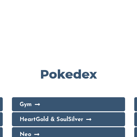
Pokedex
Gym
HeartGold & SoulSilver
Neo