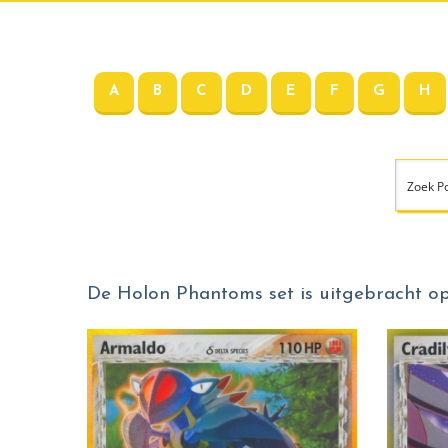
A
B
C
D
E
F
G
H
De Holon Phantoms set is uitgebracht op 