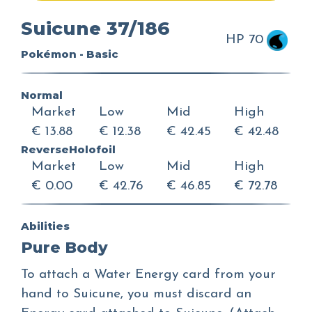
Suicune 37/186
HP 70
Pokémon - Basic
Normal
Market
Low
Mid
High
€ 13.88
€ 12.38
€ 42.45
€ 42.48
ReverseHolofoil
Market
Low
Mid
High
€ 0.00
€ 42.76
€ 46.85
€ 72.78
Abilities
Pure Body
To attach a Water Energy card from your
hand to Suicune, you must discard an