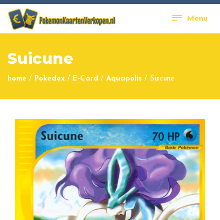
Menu
Suicune
home
/
Pokedex
/
E-Card
/
Aquapolis
/
Suicune