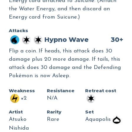
Energy card attached to Suicune. (Attach
the Water Energy, and then discard an
Energy card from Suicune.)
Attacks
Hypno Wave
30+
Flip a coin. If heads, this attack does 30
damage plus 20 more damage. If tails, this
attack does 30 damage and the Defending
Pokémon is now Asleep.
Weakness
Resistance
Retreat cost
×2
N/A
Artist
Rarity
Set
Atsuko
Rare
Aquapolis
Nishida