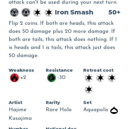
attack can't be used during your next turn.
Iron Smash
50+
Flip 2 coins. If both are heads, this attack
does 50 damage plus 20 more damage. If
both are tails, this attack does nothing. If 1
is heads and 1 is tails, this attack just does
50 damage.
Weakness
Resistance
Retreat cost
×2
-30
Artist
Rarity
Set
Hajime
Rare Holo
Aquapolis
Kusajima
Number
National dex