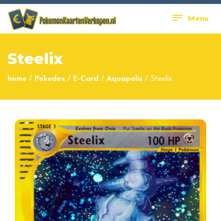
Menu
Steelix
home
/
Pokedex
/
E-Card
/
Aquapolis
/
Steelix