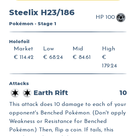
Steelix H23/186
HP 100
Pokémon - Stage 1
Holofoil
Market
Low
Mid
High
€ 114.42
€ 68.24
€ 84.61
€
179.24
Attacks
Earth Rift
10
This attack does 10 damage to each of your
opponent's Benched Pokémon. (Don't apply
Weakness or Resistance for Benched
Pokémon.) Then, flip a coin. If tails, this