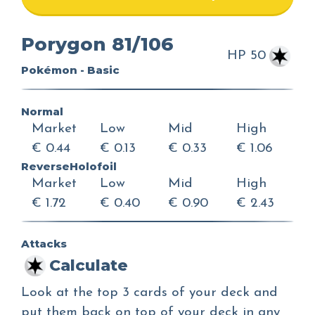
Porygon 81/106
HP 50
Pokémon - Basic
Normal
Market
Low
Mid
High
€ 0.44
€ 0.13
€ 0.33
€ 1.06
ReverseHolofoil
Market
Low
Mid
High
€ 1.72
€ 0.40
€ 0.90
€ 2.43
Attacks
Calculate
Look at the top 3 cards of your deck and
put them back on top of your deck in any