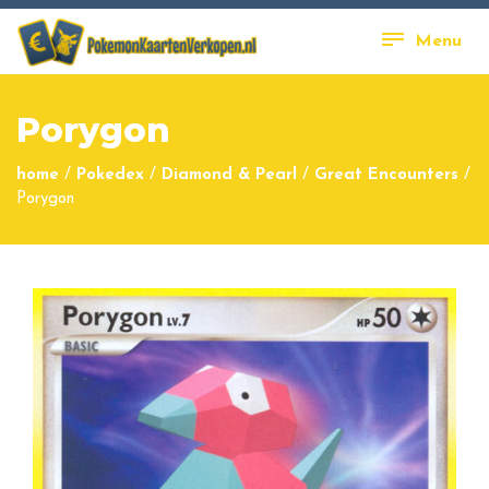
Menu
Porygon
home
/
Pokedex
/
Diamond & Pearl
/
Great Encounters
/
Porygon