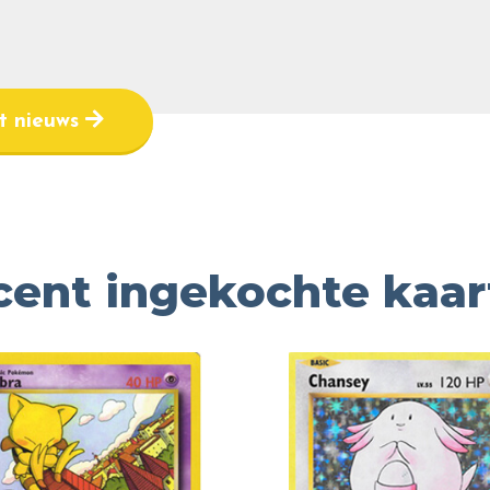
et nieuws
cent ingekochte kaar