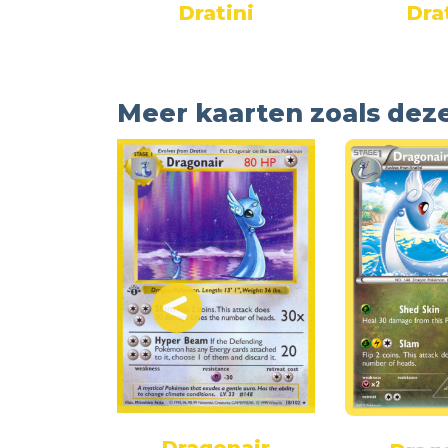
ew
Dratini
Dra
Meer kaarten zoals dez
Dragonair