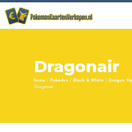
Dragonair
home
/
Pokedex
/
Black & White
/
Dragon Va
Dragonair