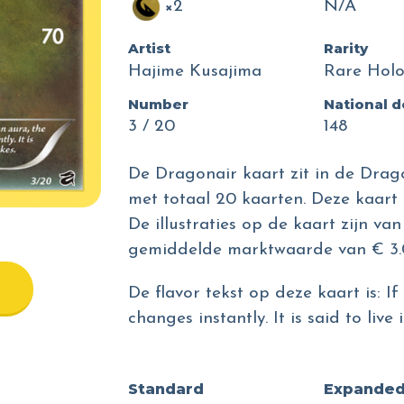
×2
N/A
Artist
Rarity
Hajime Kusajima
Rare Hol
Number
National 
3 / 20
148
De Dragonair kaart zit in de Drago
met totaal 20 kaarten. Deze kaart 
De illustraties op de kaart zijn v
gemiddelde marktwaarde van € 3.
De flavor tekst op deze kaart is: I
changes instantly. It is said to live
Standard
Expande