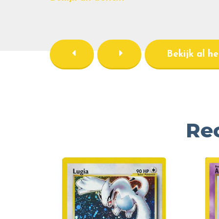
Bekijk al h
Re