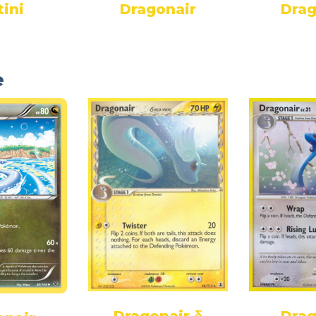
tini
Dragonair
Drag
e
Dragonair δ
Drag