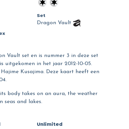
Set
o
Dragon Vault
dex
n Vault set en is nummer 3 in deze set
is uitgekomen in het jaar 2012-10-05.
an Hajime Kusajima. Deze kaart heeft een
04.
f its body takes on an aura, the weather
 in seas and lakes.
d
Unlimited