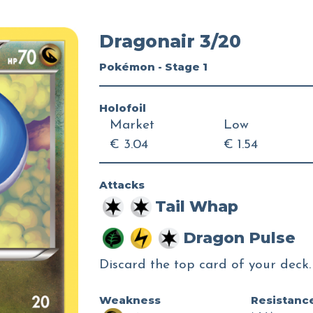
Dragonair 3/20
Pokémon - Stage 1
Holofoil
Market
Low
€ 3.04
€ 1.54
Attacks
Tail Whap
Dragon Pulse
Discard the top card of your deck.
Weakness
Resistanc