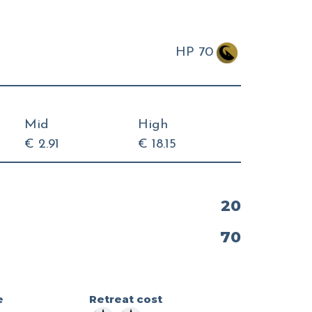
HP 70
Mid
High
€ 2.91
€ 18.15
20
70
e
Retreat cost