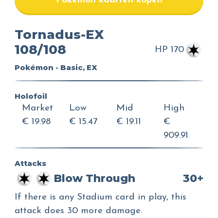
Pokemon kaarten kopen
Tornadus-EX
108/108
HP 170
Pokémon - Basic, EX
Holofoil
Market
Low
Mid
High
€ 19.98
€ 15.47
€ 19.11
€
909.91
Attacks
Blow Through
30+
If there is any Stadium card in play, this
attack does 30 more damage.