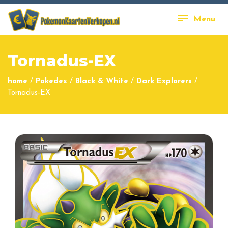
Menu
Tornadus-EX
home
/
Pokedex
/
Black & White
/
Dark Explorers
/
Tornadus-EX