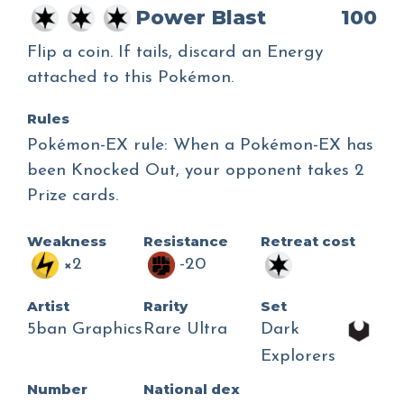
Power Blast
100
Flip a coin. If tails, discard an Energy
attached to this Pokémon.
Rules
Pokémon-EX rule: When a Pokémon-EX has
been Knocked Out, your opponent takes 2
Prize cards.
Weakness
Resistance
Retreat cost
×2
-20
Artist
Rarity
Set
5ban Graphics
Rare Ultra
Dark
Explorers
Number
National dex